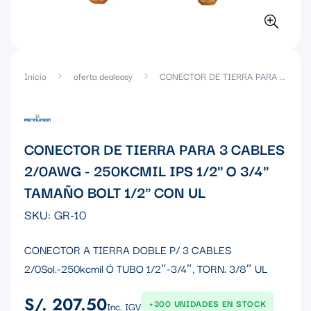
Inicio
oferta dealeasy
CONECTOR DE TIERRA PARA 3 CABLES 2/0AWG - 250KCMIL IPS 1/2" O 3/4" TAMAÑO BOLT 1/2" CON UL
CONECTOR DE TIERRA PARA 3 CABLES
2/0AWG - 250KCMIL IPS 1/2" O 3/4"
TAMAÑO BOLT 1/2" CON UL
SKU:
GR-10
CONECTOR A TIERRA DOBLE P/ 3 CABLES
2/0Sol.-250kcmil Ó TUBO 1/2″-3/4″, TORN. 3/8″ UL
S/. 207.50
Precio
+300 UNIDADES EN STOCK
Inc. IGV