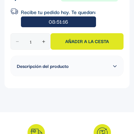
regular
Recibe tu pedido hoy. Te quedan:
08:51:15
AÑADIR A LA CESTA
Descripción del producto
CONECTOR A TIERRA DOBLE P/ 3 CABLES 2/0Sol.-250kcmil
Ó TUBO 1/2"-3/4", TORN. 3/8" UL