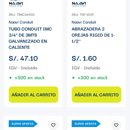
SKU: TIMC14HDG
SKU: TSP-150R
Naavi Conduit
Naavi Conduit
TUBO CONDUIT IMC
ABRAZADERA 2
3/4" DE 3MTS
OREJAS RIGID DE 1-
GALVANIZADO EN
1/2''
CALIENTE
Precio
Precio
S/. 47.10
S/. 1.60
regular
regular
+500 en stock
+500 en stock
AÑADIR AL CARRITO
AÑADIR AL CARRITO
SUPER OFERTA
SUPER OFERTA