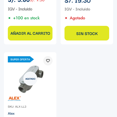
Precio
Precio
regular
de
regular
IGV - Incluido
venta
+100 en stock
Agotado
AÑADIR AL CARRITO
SIN STOCK
SUPER OFERTA
AGOTADO
SKU: ALX-LL3
Alex