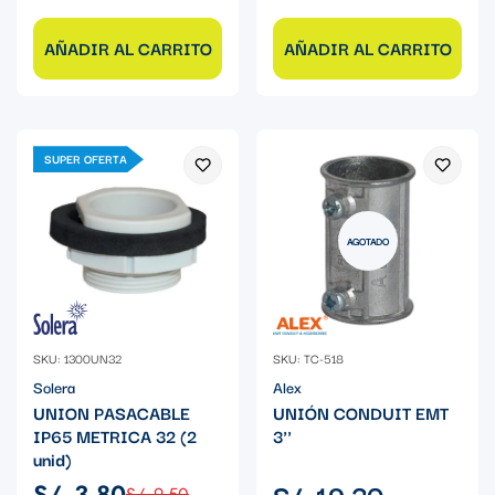
AÑADIR AL CARRITO
AÑADIR AL CARRITO
SUPER OFERTA
AGOTADO
SKU: 1300UN32
SKU: TC-518
Solera
Alex
UNION PASACABLE
UNIÓN CONDUIT EMT
IP65 METRICA 32 (2
3''
unid)
Precio
S/. 19.30
S/. 3.80
S/. 9.50