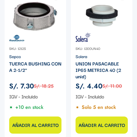
SKU: 1212S
SKU: 1300UN40
Sepco
Solera
TUERCA BUSHING CON
UNION PASACABLE
A 2-1/2"
IP65 METRICA 40 (2
unid)
S/. 7.30
S/. 4.40
S/. 18.25
S/. 11.00
Precio
Precio
Precio
Precio
de
regular
de
regular
IGV - Incluido
IGV - Incluido
venta
venta
+10 en stock
Solo 5 en stock
AÑADIR AL CARRITO
AÑADIR AL CARRITO