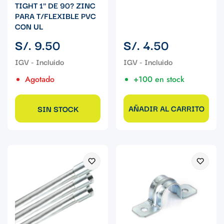
TIGHT 1" DE 90? ZINC
PARA T/FLEXIBLE PVC
CON UL
Precio
Precio
S/. 9.50
S/. 4.50
regular
regular
Agotado
+100 en stock
AÑADIR AL CARRITO
SIN STOCK