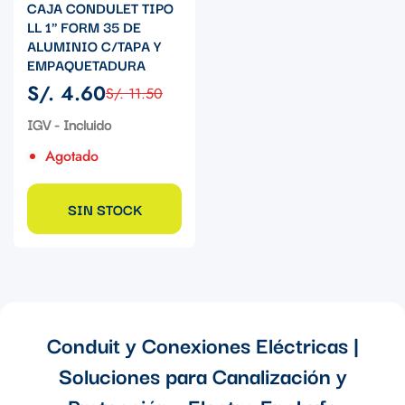
CAJA CONDULET TIPO
LL 1" FORM 35 DE
ALUMINIO C/TAPA Y
EMPAQUETADURA
S/. 4.60
S/. 11.50
Precio
Precio
de
regular
IGV - Incluido
venta
Agotado
SIN STOCK
Conduit y Conexiones Eléctricas |
Soluciones para Canalización y