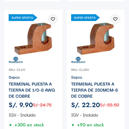
SUPER OFERTA
SUPER OFERTA
SKU: CL1/0
SKU: CL250
Sepco
Sepco
TERMINAL PUESTA A
TERMINAL PUESTA A
TIERRA DE 1/0-8 AWG
TIERRA DE 250MCM-6
DE COBRE
DE COBRE
S/. 9.90
S/. 22.20
S/. 24.75
S/. 55.50
Precio
Precio
Precio
Precio
de
regular
de
regular
IGV - Incluido
IGV - Incluido
venta
venta
+300 en stock
+90 en stock