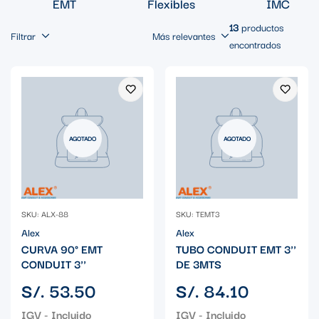
EMT
Flexibles
IMC
13
productos
Filtrar
Más relevantes
encontrados
AGOTADO
AGOTADO
SKU: ALX-88
SKU: TEMT3
Alex
Alex
CURVA 90° EMT
TUBO CONDUIT EMT 3''
CONDUIT 3''
DE 3MTS
Precio
Precio
S/. 53.50
S/. 84.10
regular
regular