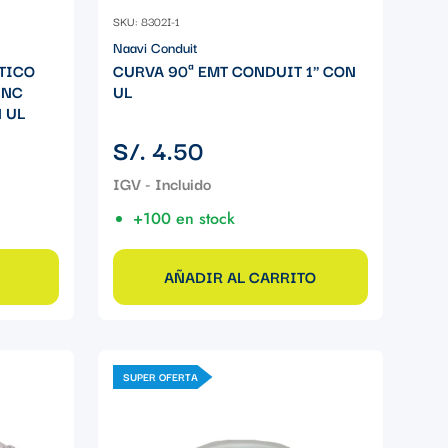
SKU: 8302I-1
Naavi Conduit
TICO
CURVA 90ª EMT CONDUIT 1" CON
INC
UL
 UL
Precio
S/. 4.50
regular
+100 en stock
AÑADIR AL CARRITO
SUPER OFERTA