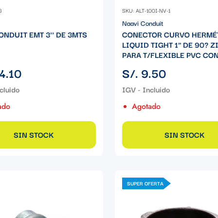
3
SKU: ALT-100I-NV-1
Naavi Conduit
ONDUIT EMT 3'' DE 3MTS
CONECTOR CURVO HERMÉ
LIQUID TIGHT 1" DE 90? Z
PARA T/FLEXIBLE PVC CON
Precio
4.10
S/. 9.50
regular
ado
Agotado
SIN STOCK
SIN STOCK
SUPER OFERTA