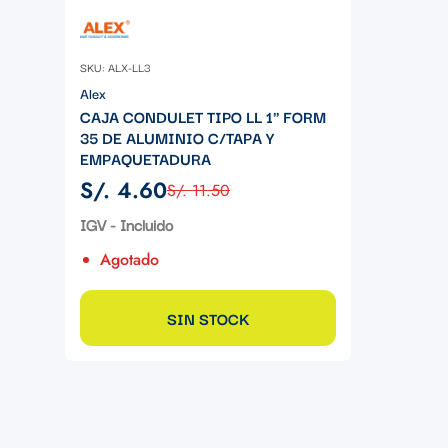
SKU: ALX-LL3
Alex
CAJA CONDULET TIPO LL 1" FORM
35 DE ALUMINIO C/TAPA Y
EMPAQUETADURA
S/. 4.60
S/. 11.50
Precio
Precio
de
regular
IGV - Incluido
venta
Agotado
SIN STOCK