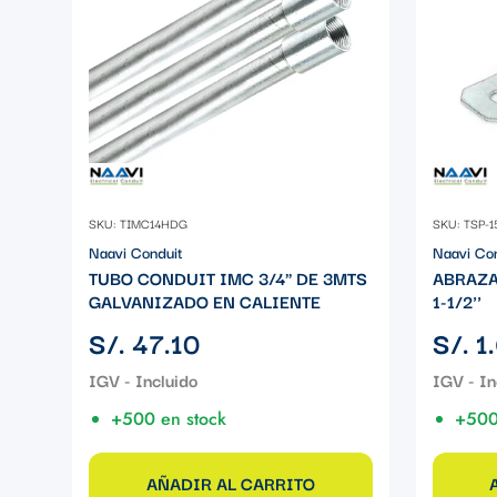
SKU: TIMC14HDG
SKU: TSP-1
Naavi Conduit
Naavi Co
TUBO CONDUIT IMC 3/4" DE 3MTS
ABRAZA
GALVANIZADO EN CALIENTE
1-1/2''
Precio
Precio
S/. 47.10
S/. 1
regular
regular
+500 en stock
+500
AÑADIR AL CARRITO