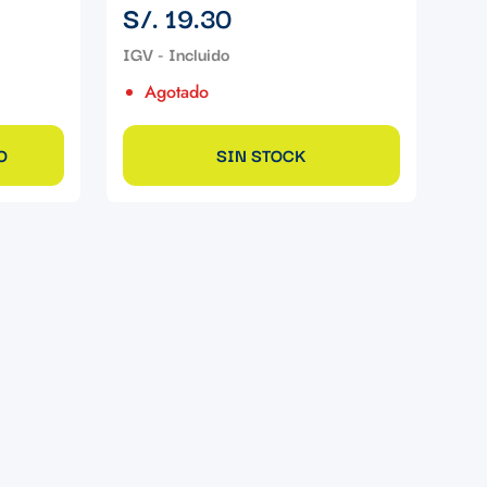
Precio
S/. 19.30
regular
Agotado
O
SIN STOCK