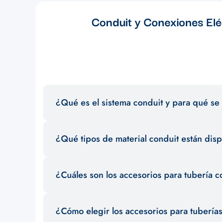
Conduit y Conexiones Eléc
¿Qué es el sistema conduit y para qué se 
El sistema conduit es un conjunto de tuberías y accesorios
¿Qué tipos de material conduit están dis
garantizar la seguridad y el orden en la distribución de c
Existen diferentes materiales conduit como PVC, metal g
¿Cuáles son los accesorios para tubería c
selección para satisfacer las necesidades de tus proyecto
Entre los accesorios para tubería conduit más comunes se
¿Cómo elegir los accesorios para tubería
asegurar una instalación eficiente y segura.