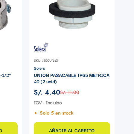
SKU: 1300UN40
Solera
-1/2"
UNION PASACABLE IP65 METRICA
40 (2 unid)
S/. 4.40
S/. 11.00
Precio
Precio
de
regular
IGV - Incluido
venta
Solo 5 en stock
O
AÑADIR AL CARRITO