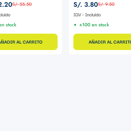
2.20
S/. 3.80
S/. 55.50
S/. 9.50
Precio
Precio
de
regular
cluido
IGV - Incluido
venta
en stock
+100 en stock
AÑADIR AL CARRITO
AÑADIR AL CARRIT