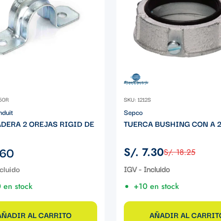
50R
SKU: 1212S
nduit
Sepco
DERA 2 OREJAS RIGID DE
TUERCA BUSHING CON A 2
.60
S/. 7.30
S/. 18.25
Precio
Precio
de
regular
IGV - Incluido
venta
 en stock
+10 en stock
AÑADIR AL CARRITO
AÑADIR AL CARRIT