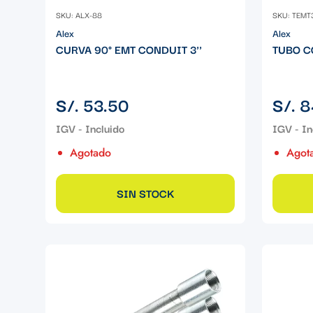
SKU: ALX-88
SKU: TEMT
Alex
Alex
CURVA 90° EMT CONDUIT 3''
TUBO C
Precio
Precio
S/. 53.50
S/. 8
regular
regular
Agotado
Agot
SIN STOCK