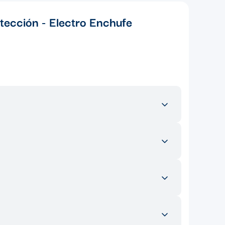
otección - Electro Enchufe
esidenciales, comerciales e industriales. Es ideal para
n nuestro ecommerce, puedes encontrar una amplia
os son esenciales para completar el sistema conduit y