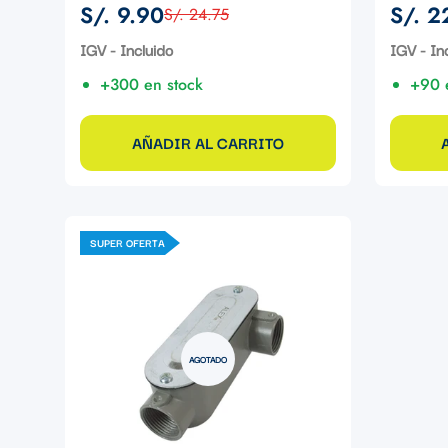
S/. 9.90
S/. 2
S/. 24.75
Precio
Precio
Precio
Precio
de
regular
de
regular
IGV - Incluido
IGV - In
venta
venta
+300 en stock
+90 
AÑADIR AL CARRITO
SUPER OFERTA
AGOTADO