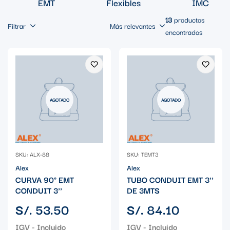
EMT
Flexibles
IMC
13
productos
Filtrar
Más relevantes
encontrados
AGOTADO
AGOTADO
SKU: ALX-88
SKU: TEMT3
Alex
Alex
CURVA 90° EMT
TUBO CONDUIT EMT 3''
CONDUIT 3''
DE 3MTS
Precio
Precio
S/. 53.50
S/. 84.10
regular
regular