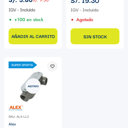
Precio
Precio
regular
de
regular
IGV - Incluido
venta
+100 en stock
Agotado
AÑADIR AL CARRITO
SIN STOCK
SUPER OFERTA
AGOTADO
SKU: ALX-LL3
Alex