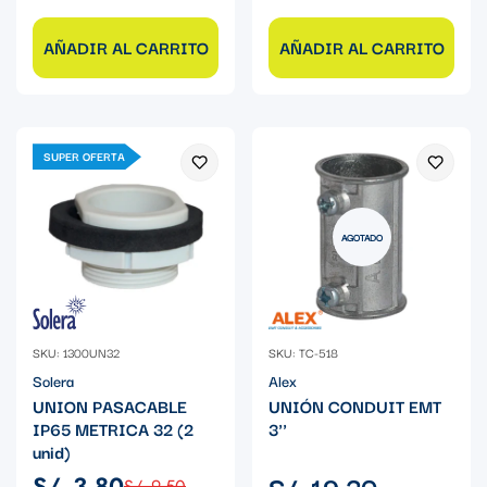
AÑADIR AL CARRITO
AÑADIR AL CARRITO
SUPER OFERTA
AGOTADO
SKU: 1300UN32
SKU: TC-518
Solera
Alex
UNION PASACABLE
UNIÓN CONDUIT EMT
IP65 METRICA 32 (2
3''
unid)
Precio
S/. 19.30
S/. 3.80
S/. 9.50