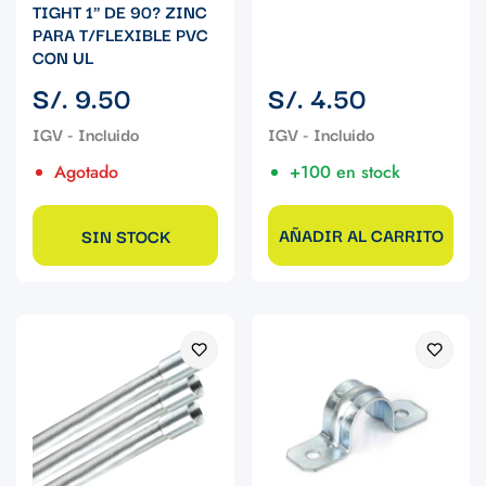
TIGHT 1" DE 90? ZINC
PARA T/FLEXIBLE PVC
CON UL
Precio
Precio
S/. 9.50
S/. 4.50
regular
regular
Agotado
+100 en stock
AÑADIR AL CARRITO
SIN STOCK