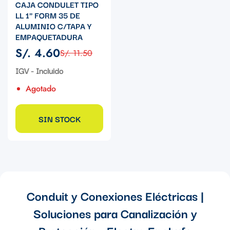
CAJA CONDULET TIPO
LL 1" FORM 35 DE
ALUMINIO C/TAPA Y
EMPAQUETADURA
S/. 4.60
S/. 11.50
Precio
Precio
de
regular
IGV - Incluido
venta
Agotado
SIN STOCK
Conduit y Conexiones Eléctricas |
Soluciones para Canalización y