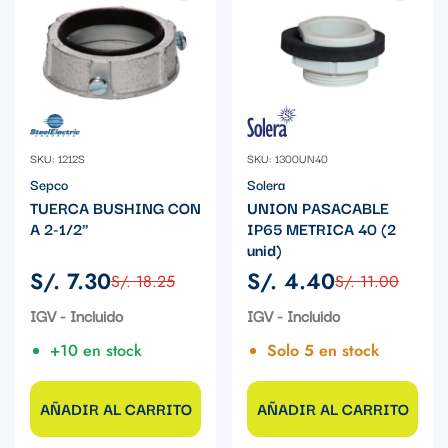
SKU: 1212S
SKU: 1300UN40
Sepco
Solera
TUERCA BUSHING CON
UNION PASACABLE
A 2-1/2"
IP65 METRICA 40 (2
unid)
S/. 7.30
S/. 4.40
S/. 18.25
S/. 11.00
Precio
Precio
Precio
Precio
de
regular
de
regular
IGV - Incluido
IGV - Incluido
venta
venta
+10 en stock
Solo 5 en stock
AÑADIR AL CARRITO
AÑADIR AL CARRITO