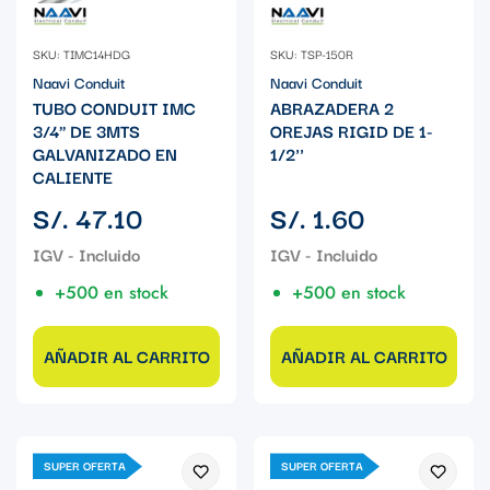
SKU: TIMC14HDG
SKU: TSP-150R
Naavi Conduit
Naavi Conduit
TUBO CONDUIT IMC
ABRAZADERA 2
3/4" DE 3MTS
OREJAS RIGID DE 1-
GALVANIZADO EN
1/2''
CALIENTE
Precio
Precio
S/. 47.10
S/. 1.60
regular
regular
+500 en stock
+500 en stock
AÑADIR AL CARRITO
AÑADIR AL CARRITO
SUPER OFERTA
SUPER OFERTA