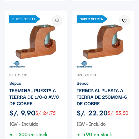
SUPER OFERTA
SUPER OFERTA
SKU: CL1/0
SKU: CL250
Sepco
Sepco
TERMINAL PUESTA A
TERMINAL PUESTA A
TIERRA DE 1/0-8 AWG
TIERRA DE 250MCM-6
DE COBRE
DE COBRE
S/. 9.90
S/. 22.20
S/. 24.75
S/. 55.50
Precio
Precio
Precio
Precio
de
regular
de
regular
IGV - Incluido
IGV - Incluido
venta
venta
+300 en stock
+90 en stock