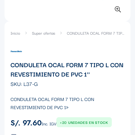
Inicio
Super ofertas
CONDULETA OCAL FORM 7 TIPO L CON REVESTIMIENTO DE PVC 1''
CONDULETA OCAL FORM 7 TIPO L CON
REVESTIMIENTO DE PVC 1''
SKU:
L37-G
CONDULETA OCAL FORM 7 TIPO L CON
REVESTIMIENTO DE PVC 1»
S/. 97.60
Precio
+20 UNIDADES EN STOCK
Inc. IGV
regular