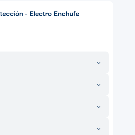
otección - Electro Enchufe
esidenciales, comerciales e industriales. Es ideal para
n nuestro ecommerce, puedes encontrar una amplia
os son esenciales para completar el sistema conduit y