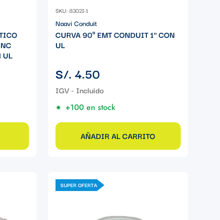
SKU: 8302I-1
Naavi Conduit
TICO
CURVA 90ª EMT CONDUIT 1" CON
INC
UL
 UL
Precio
S/. 4.50
regular
+100 en stock
AÑADIR AL CARRITO
SUPER OFERTA