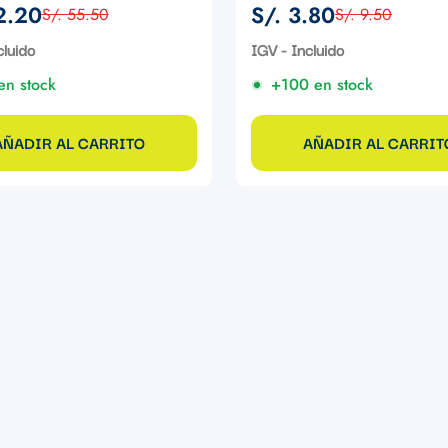
2.20
S/. 3.80
S/. 55.50
S/. 9.50
Precio
Precio
de
regular
cluido
IGV - Incluido
venta
en stock
+100 en stock
AÑADIR AL CARRITO
AÑADIR AL CARRIT