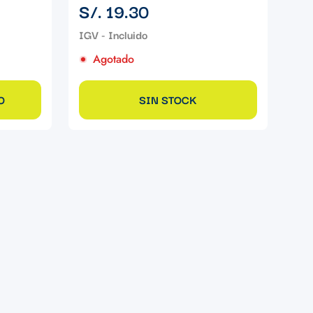
Precio
S/. 19.30
regular
Agotado
O
SIN STOCK