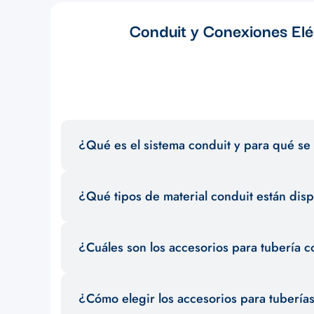
Conduit y Conexiones Eléc
¿Qué es el sistema conduit y para qué se 
El sistema conduit es un conjunto de tuberías y accesorios
¿Qué tipos de material conduit están dis
garantizar la seguridad y el orden en la distribución de c
Existen diferentes materiales conduit como PVC, metal g
¿Cuáles son los accesorios para tubería c
selección para satisfacer las necesidades de tus proyecto
Entre los accesorios para tubería conduit más comunes se
¿Cómo elegir los accesorios para tubería
asegurar una instalación eficiente y segura.