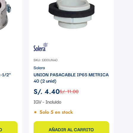
SKU: 1300UN40
Solera
-1/2"
UNION PASACABLE IP65 METRICA
40 (2 unid)
S/. 4.40
S/. 11.00
Precio
Precio
de
regular
IGV - Incluido
venta
Solo 5 en stock
O
AÑADIR AL CARRITO