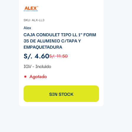
SKU: ALX-LL3
Alex
CAJA CONDULET TIPO LL 1" FORM
35 DE ALUMINIO C/TAPA Y
EMPAQUETADURA
S/. 4.60
S/. 11.50
Precio
Precio
de
regular
IGV - Incluido
venta
Agotado
SIN STOCK