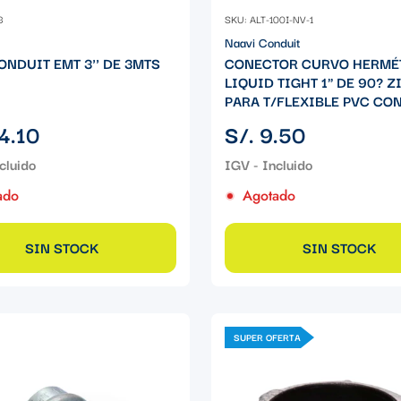
3
SKU: ALT-100I-NV-1
Naavi Conduit
ONDUIT EMT 3'' DE 3MTS
CONECTOR CURVO HERMÉ
LIQUID TIGHT 1" DE 90? Z
PARA T/FLEXIBLE PVC CON
Precio
4.10
S/. 9.50
regular
ado
Agotado
SIN STOCK
SIN STOCK
SUPER OFERTA