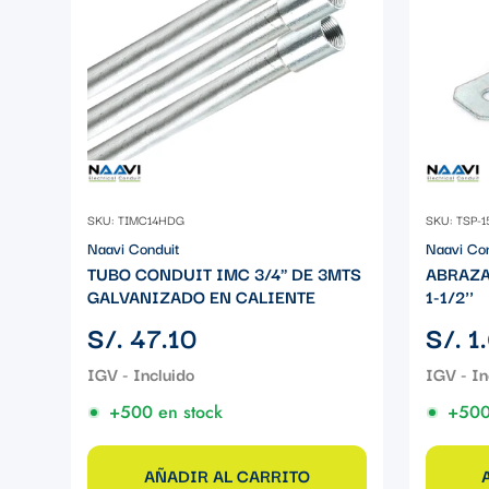
SKU: TIMC14HDG
SKU: TSP-1
Naavi Conduit
Naavi Co
TUBO CONDUIT IMC 3/4" DE 3MTS
ABRAZA
GALVANIZADO EN CALIENTE
1-1/2''
Precio
Precio
S/. 47.10
S/. 1
regular
regular
+500 en stock
+500
AÑADIR AL CARRITO