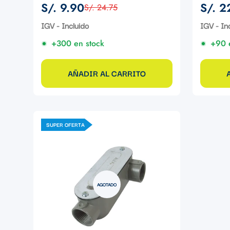
S/. 9.90
S/. 2
S/. 24.75
Precio
Precio
Precio
Precio
de
regular
de
regular
IGV - Incluido
IGV - In
venta
venta
+300 en stock
+90 
AÑADIR AL CARRITO
SUPER OFERTA
AGOTADO