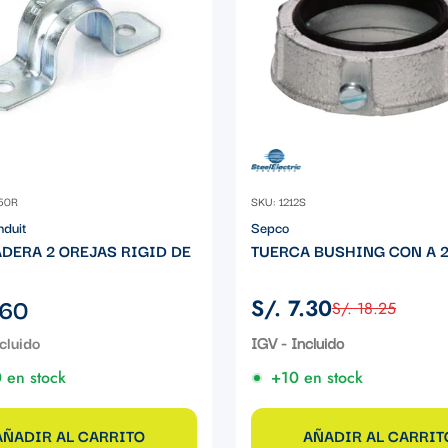
50R
SKU: 1212S
nduit
Sepco
DERA 2 OREJAS RIGID DE
TUERCA BUSHING CON A 2
.60
S/. 7.30
S/. 18.25
Precio
Precio
de
regular
IGV - Incluido
venta
 en stock
+10 en stock
AÑADIR AL CARRITO
AÑADIR AL CARRIT