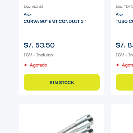
SKU: ALX-88
SKU: TEMT
Alex
Alex
CURVA 90° EMT CONDUIT 3''
TUBO C
Precio
Precio
S/. 53.50
S/. 8
regular
regular
Agotado
Agot
SIN STOCK