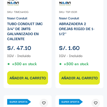
SKU: TIMC14HDG
SKU: TSP-150R
Naavi Conduit
Naavi Conduit
TUBO CONDUIT IMC
ABRAZADERA 2
3/4" DE 3MTS
OREJAS RIGID DE 1-
GALVANIZADO EN
1/2''
CALIENTE
Precio
Precio
S/. 47.10
S/. 1.60
regular
regular
+500 en stock
+500 en stock
AÑADIR AL CARRITO
AÑADIR AL CARRITO
SUPER OFERTA
SUPER OFERTA