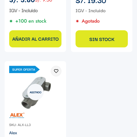
Precio
Precio
regular
de
regular
IGV - Incluido
venta
+100 en stock
Agotado
AÑADIR AL CARRITO
SIN STOCK
SUPER OFERTA
AGOTADO
SKU: ALX-LL3
Alex