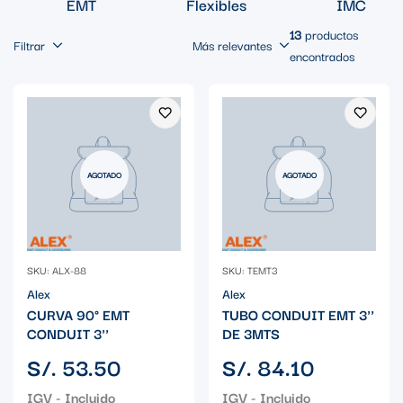
EMT
Flexibles
IMC
13
productos
Filtrar
Más relevantes
encontrados
AGOTADO
AGOTADO
SKU: ALX-88
SKU: TEMT3
Alex
Alex
CURVA 90° EMT
TUBO CONDUIT EMT 3''
CONDUIT 3''
DE 3MTS
Precio
Precio
S/. 53.50
S/. 84.10
regular
regular