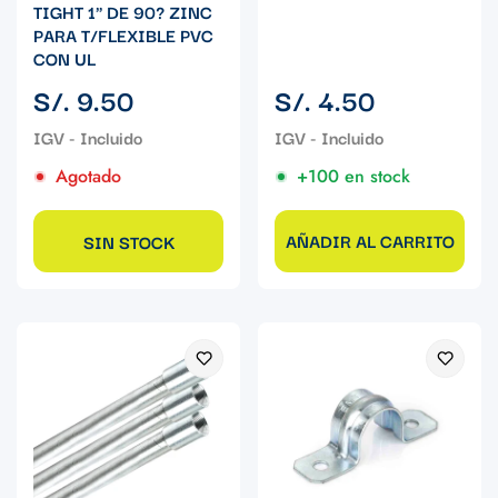
TIGHT 1" DE 90? ZINC
PARA T/FLEXIBLE PVC
CON UL
Precio
Precio
S/. 9.50
S/. 4.50
regular
regular
Agotado
+100 en stock
AÑADIR AL CARRITO
SIN STOCK