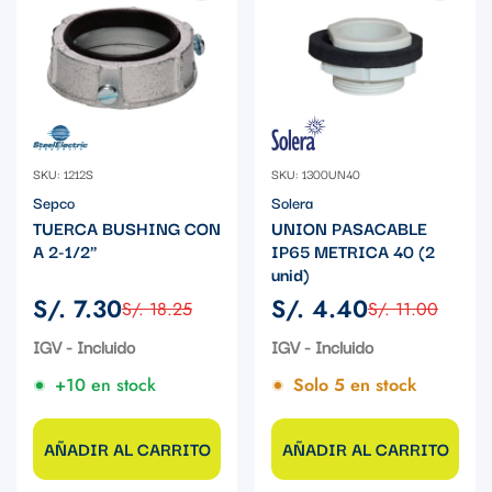
SKU: 1212S
SKU: 1300UN40
Sepco
Solera
TUERCA BUSHING CON
UNION PASACABLE
A 2-1/2"
IP65 METRICA 40 (2
unid)
S/. 7.30
S/. 4.40
S/. 18.25
S/. 11.00
Precio
Precio
Precio
Precio
de
regular
de
regular
IGV - Incluido
IGV - Incluido
venta
venta
+10 en stock
Solo 5 en stock
AÑADIR AL CARRITO
AÑADIR AL CARRITO