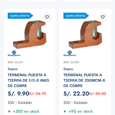
SUPER OFERTA
SUPER OFERTA
SKU: CL1/0
SKU: CL250
Sepco
Sepco
TERMINAL PUESTA A
TERMINAL PUESTA A
TIERRA DE 1/0-8 AWG
TIERRA DE 250MCM-6
DE COBRE
DE COBRE
S/. 9.90
S/. 22.20
S/. 24.75
S/. 55.50
Precio
Precio
Precio
Precio
de
regular
de
regular
IGV - Incluido
IGV - Incluido
venta
venta
+300 en stock
+90 en stock