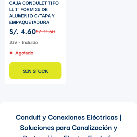
CAJA CONDULET TIPO
LL 1" FORM 35 DE
ALUMINIO C/TAPA Y
EMPAQUETADURA
S/. 4.60
S/. 11.50
Precio
Precio
de
regular
IGV - Incluido
venta
Agotado
SIN STOCK
Conduit y Conexiones Eléctricas |
Soluciones para Canalización y