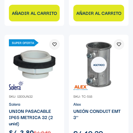
AÑADIR AL CARRITO
AÑADIR AL CARRITO
SUPER OFERTA
AGOTADO
SKU: 1300UN32
SKU: TC-518
Solera
Alex
UNION PASACABLE
UNIÓN CONDUIT EMT
IP65 METRICA 32 (2
3''
unid)
Precio
S/. 19.30
S/. 3.80
S/. 9.50