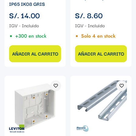
IP65 IK08 GRIS
Precio
Precio
S/. 14.00
S/. 8.60
regular
regular
+300 en stock
Solo 4 en stock
AÑADIR AL CARRITO
AÑADIR AL CARRITO