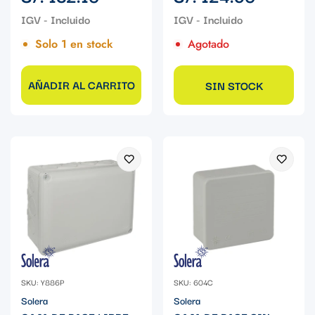
regular
regular
Solo 1 en stock
Agotado
AÑADIR AL CARRITO
SIN STOCK
SKU: Y886P
SKU: 604C
Solera
Solera