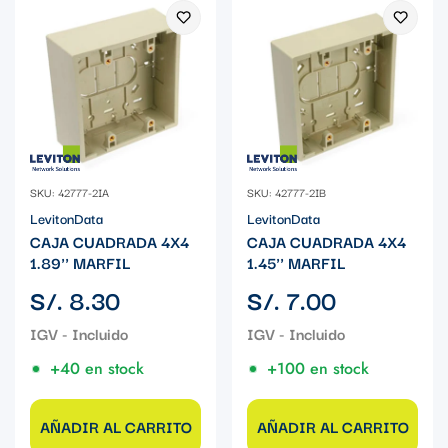
SKU: 42777-2IA
SKU: 42777-2IB
LevitonData
LevitonData
CAJA CUADRADA 4X4
CAJA CUADRADA 4X4
1.89'' MARFIL
1.45'' MARFIL
Precio
Precio
S/. 8.30
S/. 7.00
regular
regular
+40 en stock
+100 en stock
AÑADIR AL CARRITO
AÑADIR AL CARRITO