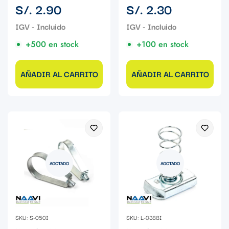
Precio
Precio
S/. 2.90
S/. 2.30
regular
regular
+500 en stock
+100 en stock
AÑADIR AL CARRITO
AÑADIR AL CARRITO
AGOTADO
AGOTADO
SKU: S-050I
SKU: L-0388I