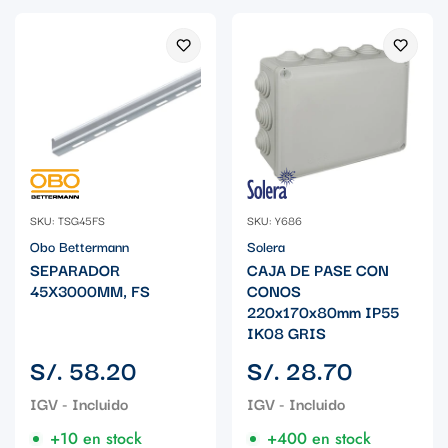
SKU: TSG45FS
SKU: Y686
Obo Bettermann
Solera
SEPARADOR
CAJA DE PASE CON
45X3000MM, FS
CONOS
220x170x80mm IP55
IK08 GRIS
Precio
Precio
S/. 58.20
S/. 28.70
regular
regular
+10 en stock
+400 en stock