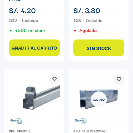
Precio
Precio
S/. 4.20
S/. 3.80
regular
regular
+500 en stock
Agotado
AÑADIR AL CARRITO
SIN STOCK
AGOTADO
SKU: FPAG012
SKU: PALB25X300AG