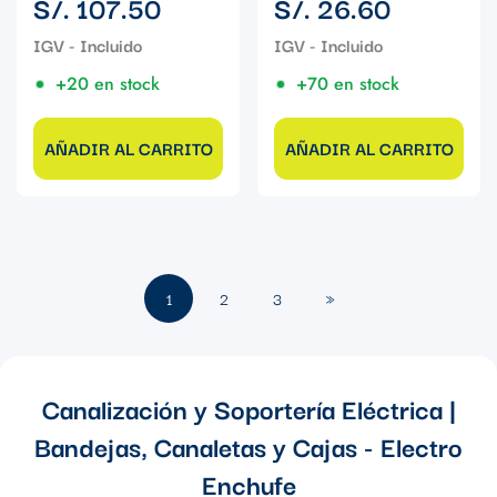
S/. 107.50
S/. 26.60
regular
regular
+20 en stock
+70 en stock
AÑADIR AL CARRITO
AÑADIR AL CARRITO
1
2
3
»
Canalización y Soportería Eléctrica |
Bandejas, Canaletas y Cajas - Electro
Enchufe