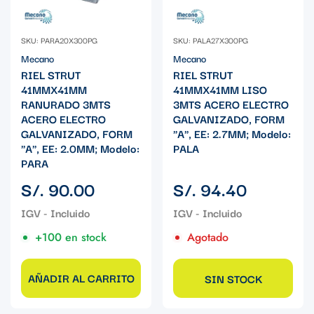
SKU: PARA20X300PG
SKU: PALA27X300PG
Mecano
Mecano
RIEL STRUT
RIEL STRUT
41MMX41MM
41MMX41MM LISO
RANURADO 3MTS
3MTS ACERO ELECTRO
ACERO ELECTRO
GALVANIZADO, FORM
GALVANIZADO, FORM
"A", EE: 2.7MM; Modelo:
"A", EE: 2.0MM; Modelo:
PALA
PARA
Precio
Precio
S/. 90.00
S/. 94.40
regular
regular
+100 en stock
Agotado
AÑADIR AL CARRITO
SIN STOCK