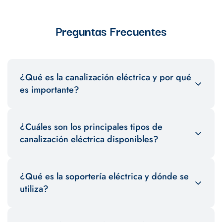
Preguntas Frecuentes
¿Qué es la canalización eléctrica y por qué
es importante?
La canalización eléctrica es el sistema utilizado para proteger
¿Cuáles son los principales tipos de
y organizar los cables eléctricos en una instalación. Es esencial
para garantizar la seguridad, facilitar el mantenimiento y
canalización eléctrica disponibles?
prolongar la vida útil de los cables.
Entre los tipos más comunes se encuentran los tubos conduit,
¿Qué es la soportería eléctrica y dónde se
bandejas portacables y ductos plásticos o metálicos. Cada
uno está diseñado para diferentes aplicaciones y entornos.
utiliza?
La soportería eléctrica consiste en estructuras y accesorios