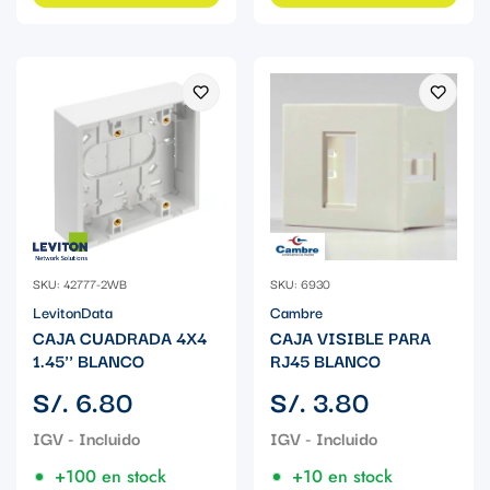
SKU: 42777-2WB
SKU: 6930
LevitonData
Cambre
CAJA CUADRADA 4X4
CAJA VISIBLE PARA
1.45'' BLANCO
RJ45 BLANCO
Precio
Precio
S/. 6.80
S/. 3.80
regular
regular
+100 en stock
+10 en stock