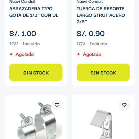
Naavi Conduit
Naavi Conduit
ABRAZADERA TIPO
TUERCA DE RESORTE
GOTA DE 1/2'' CON UL
LARGO STRUT ACERO
3/8''
Precio
Precio
S/. 1.00
S/. 0.90
regular
regular
Agotado
Agotado
SIN STOCK
SIN STOCK