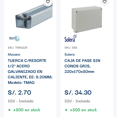
SKU: TMAG12R
SKU: 886
Mecano
Solera
TUERCA C/RESORTE
CAJA DE PASE SIN
1/2" ACERO
CONOS GRIS,
GALVANIZADO EN
220x170x80mm
CALIENTE, EE: 9.20MM;
Modelo: TMAG
Precio
Precio
S/. 2.70
S/. 34.30
regular
regular
+500 en stock
+500 en stock