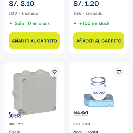
Precio
Precio
S/. 3.10
S/. 1.20
regular
regular
Solo 10 en stock
+100 en stock
AÑADIR AL CARRITO
AÑADIR AL CARRITO
AGOTADO
SKU: 715U
SKU: S-38I
Solera
Naavi Conduit