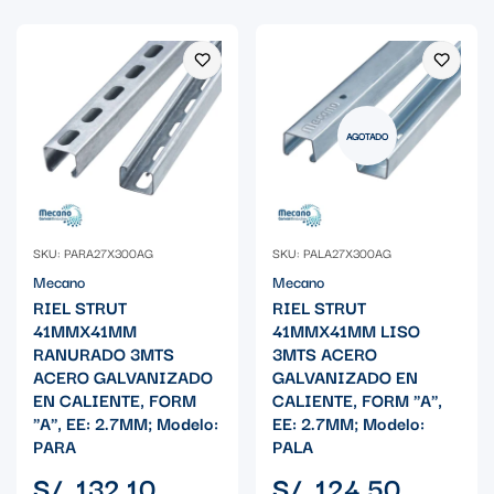
AGOTADO
SKU: PARA27X300AG
SKU: PALA27X300AG
Mecano
Mecano
RIEL STRUT
RIEL STRUT
41MMX41MM
41MMX41MM LISO
RANURADO 3MTS
3MTS ACERO
ACERO GALVANIZADO
GALVANIZADO EN
EN CALIENTE, FORM
CALIENTE, FORM "A",
"A", EE: 2.7MM; Modelo:
EE: 2.7MM; Modelo:
PARA
PALA
Precio
Precio
S/. 132.10
S/. 124.50