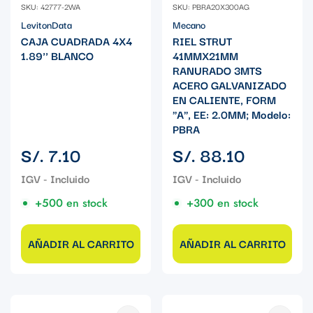
SKU: 42777-2WA
SKU: PBRA20X300AG
LevitonData
Mecano
CAJA CUADRADA 4X4
RIEL STRUT
1.89'' BLANCO
41MMX21MM
RANURADO 3MTS
ACERO GALVANIZADO
EN CALIENTE, FORM
"A", EE: 2.0MM; Modelo:
PBRA
Precio
Precio
S/. 7.10
S/. 88.10
regular
regular
+500 en stock
+300 en stock
AÑADIR AL CARRITO
AÑADIR AL CARRITO