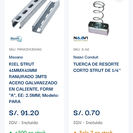
SKU: PARA25X300AG
SKU: S-14I
Mecano
Naavi Conduit
RIEL STRUT
TUERCA DE RESORTE
41MMX41MM
CORTO STRUT DE 1/4''
RANURADO 3MTS
ACERO GALVANIZADO
EN CALIENTE, FORM
"A", EE: 2.5MM; Modelo:
PARA
Precio
Precio
S/. 91.20
S/. 0.70
regular
regular
+500 en stock
Solo 2 en stock