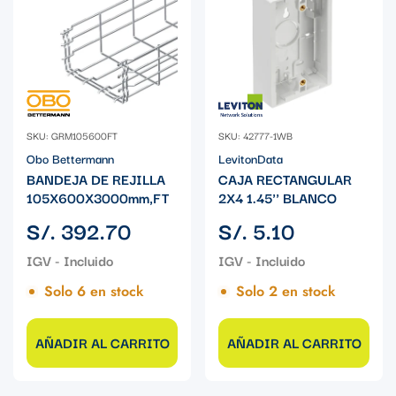
SKU: GRM105600FT
SKU: 42777-1WB
Obo Bettermann
LevitonData
BANDEJA DE REJILLA
CAJA RECTANGULAR
105X600X3000mm,FT
2X4 1.45'' BLANCO
Precio
Precio
S/. 392.70
S/. 5.10
regular
regular
Solo 6 en stock
Solo 2 en stock
AÑADIR AL CARRITO
AÑADIR AL CARRITO