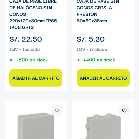
CAJA DE PASE LIBRE
CAJA DE PASE SIN
DE HALÓGENO SIN
CONOS GRIS, A
CONOS
PRESION,
220x170x80mm IP65
80x80x35mm
IK08 GRIS
Precio
Precio
S/. 22.50
S/. 5.20
regular
regular
+500 en stock
+400 en stock
AÑADIR AL CARRITO
AÑADIR AL CARRITO