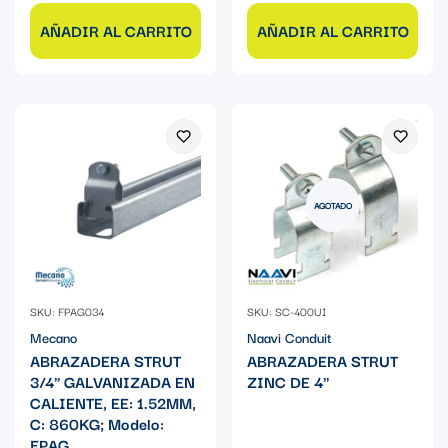
AÑADIR AL CARRITO
AÑADIR AL CARRITO
AGOTADO
SKU: FPAG034
SKU: SC-400UI
Mecano
Naavi Conduit
ABRAZADERA STRUT
ABRAZADERA STRUT
3/4" GALVANIZADA EN
ZINC DE 4"
CALIENTE, EE: 1.52MM,
C: 860KG; Modelo:
FPAG