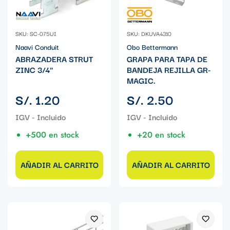
SKU: SC-075UI
SKU: DKUVA4310
Naavi Conduit
Obo Bettermann
ABRAZADERA STRUT
GRAPA PARA TAPA DE
ZINC 3/4"
BANDEJA REJILLA GR-
MAGIC.
Precio
Precio
S/. 1.20
S/. 2.50
regular
regular
+500 en stock
+20 en stock
AÑADIR AL CARRITO
AÑADIR AL CARRITO