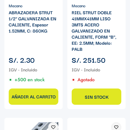
Mecano
Mecano
ABRAZADERA STRUT
RIEL STRUT DOBLE
1/2" GALVANIZADA EN
41MMX41MM LISO
CALIENTE, Espesor
3MTS ACERO
1.52MM, C: 860KG
GALVANIZADO EN
CALIENTE, FORM "B",
EE: 2.5MM; Modelo:
PALB
Precio
Precio
S/. 2.30
S/. 251.50
regular
regular
+500 en stock
Agotado
AÑADIR AL CARRITO
SIN STOCK