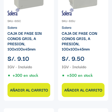
SKU: 615C
SKU: 615U
Solera
Solera
CAJA DE PASE SIN
CAJA DE PASE CON
CONOS GRIS, A
CONOS GRIS, A
PRESION,
PRESIÓN,
100x100x45mm
100x100x45mm
Precio
Precio
S/. 9.10
S/. 9.50
regular
regular
+300 en stock
+500 en stock
AÑADIR AL CARRITO
AÑADIR AL CARRITO