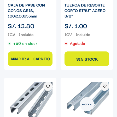
CAJA DE PASE CON
TUERCA DE RESORTE
CONOS GRIS,
CORTO STRUT ACERO
100x100x55mm
3/8"
Precio
Precio
S/. 13.80
S/. 1.00
regular
regular
+60 en stock
Agotado
AÑADIR AL CARRITO
SIN STOCK
AGOTADO