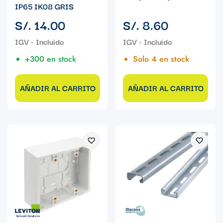
IP65 IK08 GRIS
Precio
Precio
S/. 14.00
S/. 8.60
regular
regular
+300 en stock
Solo 4 en stock
AÑADIR AL CARRITO
AÑADIR AL CARRITO