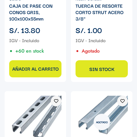
CAJA DE PASE CON
TUERCA DE RESORTE
CONOS GRIS,
CORTO STRUT ACERO
100x100x55mm
3/8"
Precio
Precio
S/. 13.80
S/. 1.00
regular
regular
+60 en stock
Agotado
AÑADIR AL CARRITO
SIN STOCK
AGOTADO