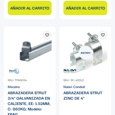
AÑADIR AL CARRITO
AÑADIR AL CARRITO
AGOTADO
SKU: FPAG034
SKU: SC-400UI
Mecano
Naavi Conduit
ABRAZADERA STRUT
ABRAZADERA STRUT
3/4" GALVANIZADA EN
ZINC DE 4"
CALIENTE, EE: 1.52MM,
C: 860KG; Modelo:
FPAG