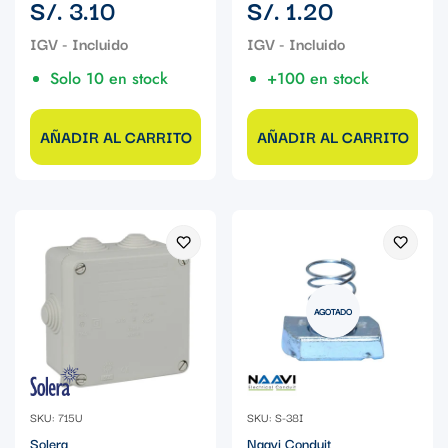
Precio
Precio
S/. 3.10
S/. 1.20
regular
regular
Solo 10 en stock
+100 en stock
AÑADIR AL CARRITO
AÑADIR AL CARRITO
AGOTADO
SKU: 715U
SKU: S-38I
Solera
Naavi Conduit