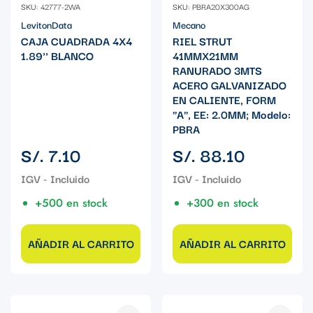
SKU: 42777-2WA
SKU: PBRA20X300AG
LevitonData
Mecano
CAJA CUADRADA 4X4
RIEL STRUT
1.89'' BLANCO
41MMX21MM
RANURADO 3MTS
ACERO GALVANIZADO
EN CALIENTE, FORM
"A", EE: 2.0MM; Modelo:
PBRA
Precio
Precio
S/. 7.10
S/. 88.10
regular
regular
+500 en stock
+300 en stock
AÑADIR AL CARRITO
AÑADIR AL CARRITO