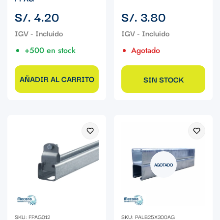
Precio
Precio
S/. 4.20
S/. 3.80
regular
regular
+500 en stock
Agotado
AÑADIR AL CARRITO
SIN STOCK
AGOTADO
SKU: FPAG012
SKU: PALB25X300AG