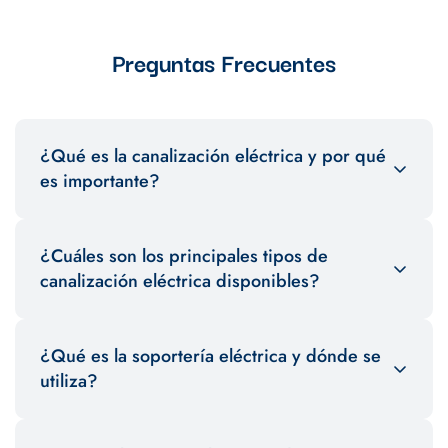
Preguntas Frecuentes
¿Qué es la canalización eléctrica y por qué
es importante?
La canalización eléctrica es el sistema utilizado para proteger
¿Cuáles son los principales tipos de
y organizar los cables eléctricos en una instalación. Es esencial
para garantizar la seguridad, facilitar el mantenimiento y
canalización eléctrica disponibles?
prolongar la vida útil de los cables.
Entre los tipos más comunes se encuentran los tubos conduit,
¿Qué es la soportería eléctrica y dónde se
bandejas portacables y ductos plásticos o metálicos. Cada
uno está diseñado para diferentes aplicaciones y entornos.
utiliza?
La soportería eléctrica consiste en estructuras y accesorios