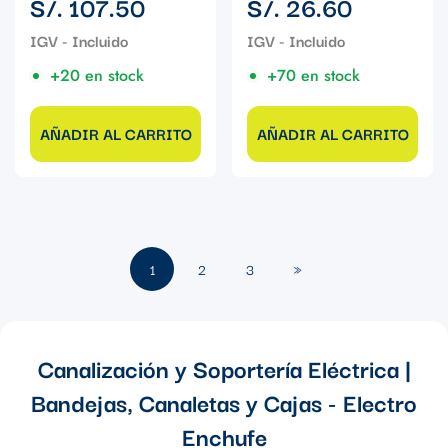
S/. 107.50
S/. 26.60
regular
regular
+20 en stock
+70 en stock
AÑADIR AL CARRITO
AÑADIR AL CARRITO
1
2
3
»
Canalización y Soportería Eléctrica |
Bandejas, Canaletas y Cajas - Electro
Enchufe