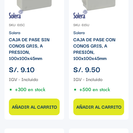
SKU: 615C
SKU: 615U
Solera
Solera
CAJA DE PASE SIN
CAJA DE PASE CON
CONOS GRIS, A
CONOS GRIS, A
PRESION,
PRESIÓN,
100x100x45mm
100x100x45mm
Precio
Precio
S/. 9.10
S/. 9.50
regular
regular
+300 en stock
+500 en stock
AÑADIR AL CARRITO
AÑADIR AL CARRITO