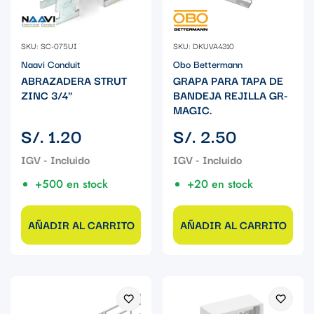
SKU: SC-075UI
SKU: DKUVA4310
Naavi Conduit
Obo Bettermann
ABRAZADERA STRUT
GRAPA PARA TAPA DE
ZINC 3/4"
BANDEJA REJILLA GR-
MAGIC.
Precio
Precio
S/. 1.20
S/. 2.50
regular
regular
+500 en stock
+20 en stock
AÑADIR AL CARRITO
AÑADIR AL CARRITO