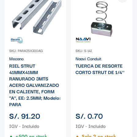
SKU: PARA25X300AG
SKU: S-14I
Mecano
Naavi Conduit
RIEL STRUT
TUERCA DE RESORTE
41MMX41MM
CORTO STRUT DE 1/4''
RANURADO 3MTS
ACERO GALVANIZADO
EN CALIENTE, FORM
"A", EE: 2.5MM; Modelo:
PARA
Precio
Precio
S/. 91.20
S/. 0.70
regular
regular
+500 en stock
Solo 2 en stock