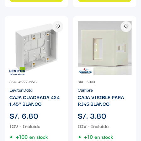
SKU: 42777-2WB
SKU: 6930
LevitonData
Cambre
CAJA CUADRADA 4X4
CAJA VISIBLE PARA
1.45'' BLANCO
RJ45 BLANCO
Precio
Precio
S/. 6.80
S/. 3.80
regular
regular
+100 en stock
+10 en stock