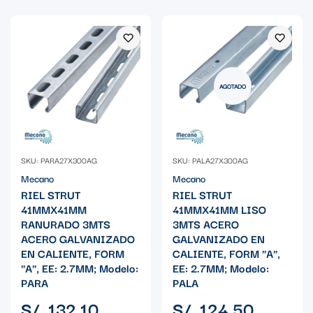
AGOTADO
SKU: PARA27X300AG
SKU: PALA27X300AG
Mecano
Mecano
RIEL STRUT
RIEL STRUT
41MMX41MM
41MMX41MM LISO
RANURADO 3MTS
3MTS ACERO
ACERO GALVANIZADO
GALVANIZADO EN
EN CALIENTE, FORM
CALIENTE, FORM "A",
"A", EE: 2.7MM; Modelo:
EE: 2.7MM; Modelo:
PARA
PALA
Precio
Precio
S/. 132.10
S/. 124.50