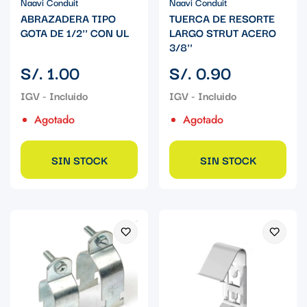
Naavi Conduit
Naavi Conduit
ABRAZADERA TIPO
TUERCA DE RESORTE
GOTA DE 1/2'' CON UL
LARGO STRUT ACERO
3/8''
Precio
Precio
S/. 1.00
S/. 0.90
regular
regular
Agotado
Agotado
SIN STOCK
SIN STOCK