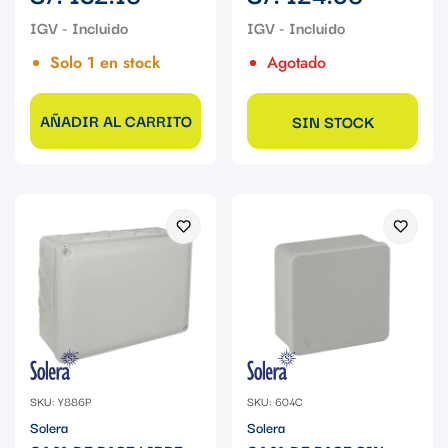
regular
regular
Solo 1 en stock
Agotado
AÑADIR AL CARRITO
SIN STOCK
SKU: Y886P
SKU: 604C
Solera
Solera