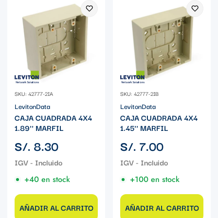
SKU: 42777-2IA
SKU: 42777-2IB
LevitonData
LevitonData
CAJA CUADRADA 4X4
CAJA CUADRADA 4X4
1.89'' MARFIL
1.45'' MARFIL
Precio
Precio
S/. 8.30
S/. 7.00
regular
regular
+40 en stock
+100 en stock
AÑADIR AL CARRITO
AÑADIR AL CARRITO