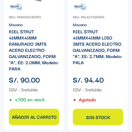
SKU: PARA20X300PG
SKU: PALA27X300PG
Mecano
Mecano
RIEL STRUT
RIEL STRUT
41MMX41MM
41MMX41MM LISO
RANURADO 3MTS
3MTS ACERO ELECTRO
ACERO ELECTRO
GALVANIZADO, FORM
GALVANIZADO, FORM
"A", EE: 2.7MM; Modelo:
"A", EE: 2.0MM; Modelo:
PALA
PARA
Precio
Precio
S/. 90.00
S/. 94.40
regular
regular
+100 en stock
Agotado
AÑADIR AL CARRITO
SIN STOCK