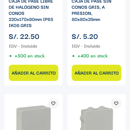
CAJA DE PASE LIBRE
CAJA DE PASE SIN
DE HALÓGENO SIN
CONOS GRIS, A
CONOS
PRESION,
220x170x80mm IP65
80x80x35mm
IK08 GRIS
Precio
Precio
S/. 22.50
S/. 5.20
regular
regular
+500 en stock
+400 en stock
AÑADIR AL CARRITO
AÑADIR AL CARRITO