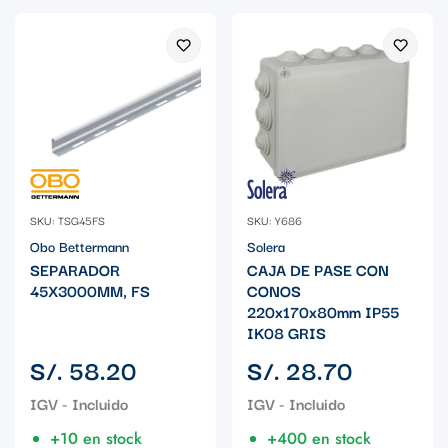
SKU: TSG45FS
SKU: Y686
Obo Bettermann
Solera
SEPARADOR
CAJA DE PASE CON
45X3000MM, FS
CONOS
220x170x80mm IP55
IK08 GRIS
Precio
Precio
S/. 58.20
S/. 28.70
regular
regular
+10 en stock
+400 en stock