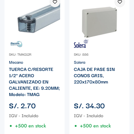
SKU: TMAG12R
SKU: 886
Mecano
Solera
TUERCA C/RESORTE
CAJA DE PASE SIN
1/2" ACERO
CONOS GRIS,
GALVANIZADO EN
220x170x80mm
CALIENTE, EE: 9.20MM;
Modelo: TMAG
Precio
Precio
S/. 2.70
S/. 34.30
regular
regular
+500 en stock
+500 en stock