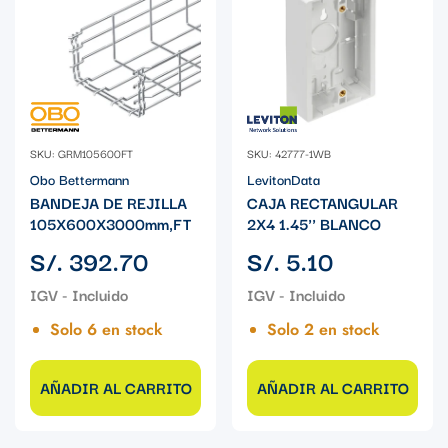
SKU: GRM105600FT
SKU: 42777-1WB
Obo Bettermann
LevitonData
BANDEJA DE REJILLA
CAJA RECTANGULAR
105X600X3000mm,FT
2X4 1.45'' BLANCO
Precio
Precio
S/. 392.70
S/. 5.10
regular
regular
Solo 6 en stock
Solo 2 en stock
AÑADIR AL CARRITO
AÑADIR AL CARRITO