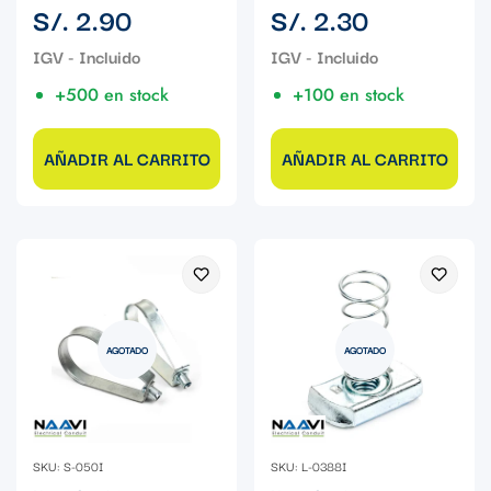
Precio
Precio
S/. 2.90
S/. 2.30
regular
regular
+500 en stock
+100 en stock
AÑADIR AL CARRITO
AÑADIR AL CARRITO
AGOTADO
AGOTADO
SKU: S-050I
SKU: L-0388I