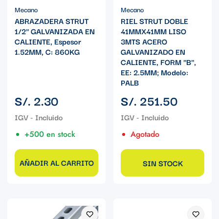
Mecano
Mecano
ABRAZADERA STRUT
RIEL STRUT DOBLE
1/2" GALVANIZADA EN
41MMX41MM LISO
CALIENTE, Espesor
3MTS ACERO
1.52MM, C: 860KG
GALVANIZADO EN
CALIENTE, FORM "B",
EE: 2.5MM; Modelo:
PALB
Precio
Precio
S/. 2.30
S/. 251.50
regular
regular
+500 en stock
Agotado
AÑADIR AL CARRITO
SIN STOCK