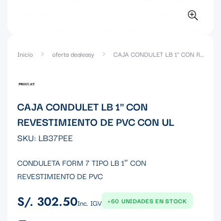
Inicio
oferta dealeasy
CAJA CONDULET LB 1" CON REVESTIMIENTO DE PVC CON UL
CAJA CONDULET LB 1" CON
REVESTIMIENTO DE PVC CON UL
SKU:
LB37PEE
CONDULETA FORM 7 TIPO LB 1″ CON
REVESTIMIENTO DE PVC
S/. 302.50
Precio
+60 UNIDADES EN STOCK
Inc. IGV
regular