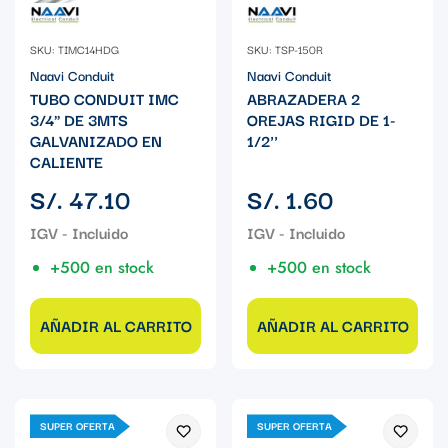
SKU: TIMC14HDG
SKU: TSP-150R
Naavi Conduit
Naavi Conduit
TUBO CONDUIT IMC
ABRAZADERA 2
3/4" DE 3MTS
OREJAS RIGID DE 1-
GALVANIZADO EN
1/2''
CALIENTE
Precio
Precio
S/. 47.10
S/. 1.60
regular
regular
+500 en stock
+500 en stock
AÑADIR AL CARRITO
AÑADIR AL CARRITO
SUPER OFERTA
SUPER OFERTA