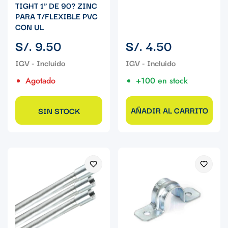
TIGHT 1" DE 90? ZINC
PARA T/FLEXIBLE PVC
CON UL
Precio
Precio
S/. 9.50
S/. 4.50
regular
regular
Agotado
+100 en stock
AÑADIR AL CARRITO
SIN STOCK