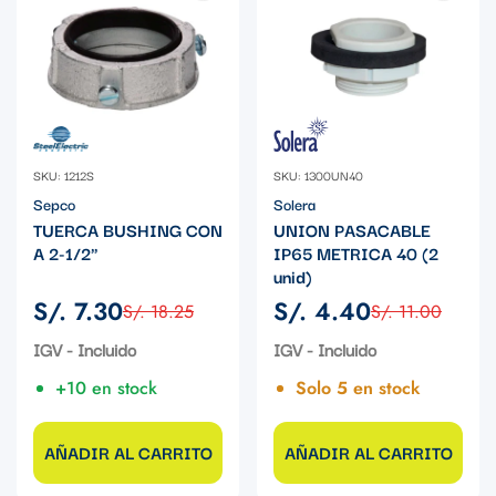
SKU: 1212S
SKU: 1300UN40
Sepco
Solera
TUERCA BUSHING CON
UNION PASACABLE
A 2-1/2"
IP65 METRICA 40 (2
unid)
S/. 7.30
S/. 4.40
S/. 18.25
S/. 11.00
Precio
Precio
Precio
Precio
de
regular
de
regular
IGV - Incluido
IGV - Incluido
venta
venta
+10 en stock
Solo 5 en stock
AÑADIR AL CARRITO
AÑADIR AL CARRITO