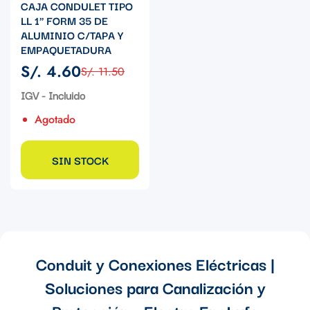
CAJA CONDULET TIPO
LL 1" FORM 35 DE
ALUMINIO C/TAPA Y
EMPAQUETADURA
S/. 4.60
S/. 11.50
Precio
Precio
de
regular
IGV - Incluido
venta
Agotado
SIN STOCK
Conduit y Conexiones Eléctricas |
Soluciones para Canalización y