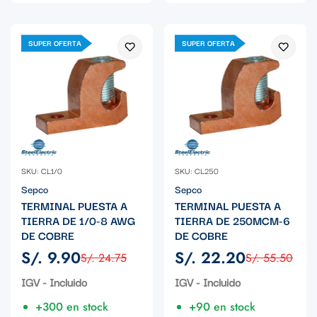
SUPER OFERTA
SUPER OFERTA
SKU: CL1/0
SKU: CL250
Sepco
Sepco
TERMINAL PUESTA A
TERMINAL PUESTA A
TIERRA DE 1/0-8 AWG
TIERRA DE 250MCM-6
DE COBRE
DE COBRE
S/. 9.90
S/. 22.20
S/. 24.75
S/. 55.50
Precio
Precio
Precio
Precio
de
regular
de
regular
IGV - Incluido
IGV - Incluido
venta
venta
+300 en stock
+90 en stock