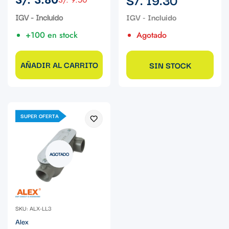
Precio
Precio
regular
de
regular
IGV - Incluido
venta
+100 en stock
Agotado
AÑADIR AL CARRITO
SIN STOCK
SUPER OFERTA
AGOTADO
SKU: ALX-LL3
Alex