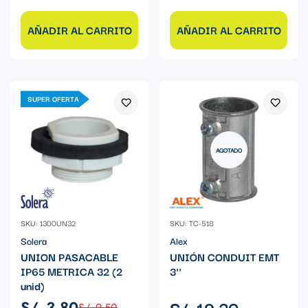
AÑADIR AL CARRITO
AÑADIR AL CARRITO
SUPER OFERTA
AGOTADO
SKU: 1300UN32
SKU: TC-518
Solera
Alex
UNION PASACABLE
UNIÓN CONDUIT EMT
IP65 METRICA 32 (2
3''
unid)
Precio
S/. 19.30
S/. 3.80
S/. 9.50