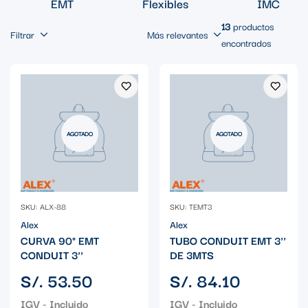
EMT
Flexibles
IMC
13
productos
Filtrar
Más relevantes
encontrados
AGOTADO
AGOTADO
SKU: ALX-88
SKU: TEMT3
Alex
Alex
CURVA 90° EMT
TUBO CONDUIT EMT 3''
CONDUIT 3''
DE 3MTS
Precio
Precio
S/. 53.50
S/. 84.10
regular
regular