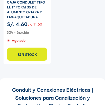
CAJA CONDULET TIPO
LL 1" FORM 35 DE
ALUMINIO C/TAPA Y
EMPAQUETADURA
S/. 4.60
S/. 11.50
Precio
Precio
de
regular
IGV - Incluido
venta
Agotado
SIN STOCK
Conduit y Conexiones Eléctricas |
Soluciones para Canalización y