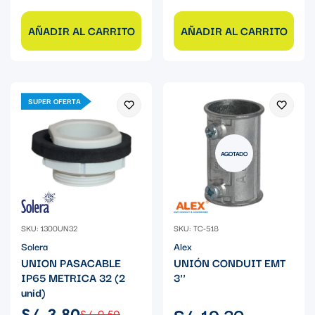
AÑADIR AL CARRITO
AÑADIR AL CARRITO
SUPER OFERTA
AGOTADO
SKU: 1300UN32
SKU: TC-518
Solera
Alex
UNION PASACABLE
UNIÓN CONDUIT EMT
IP65 METRICA 32 (2
3''
unid)
Precio
S/. 19.30
S/. 3.80
S/. 9.50