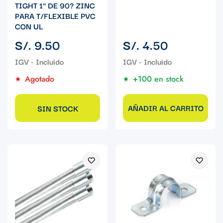
TIGHT 1" DE 90? ZINC
PARA T/FLEXIBLE PVC
CON UL
Precio
Precio
S/. 9.50
S/. 4.50
regular
regular
Agotado
+100 en stock
AÑADIR AL CARRITO
SIN STOCK