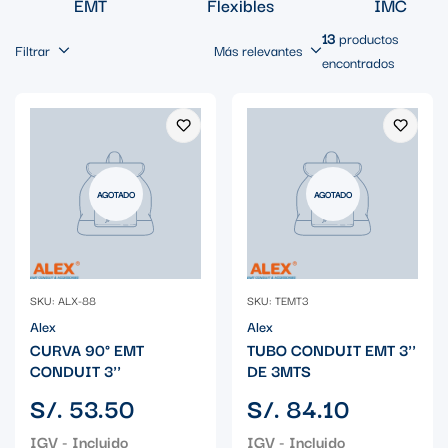
EMT
Flexibles
IMC
13
productos
Filtrar
Más relevantes
encontrados
AGOTADO
AGOTADO
SKU: ALX-88
SKU: TEMT3
Alex
Alex
CURVA 90° EMT
TUBO CONDUIT EMT 3''
CONDUIT 3''
DE 3MTS
Precio
Precio
S/. 53.50
S/. 84.10
regular
regular