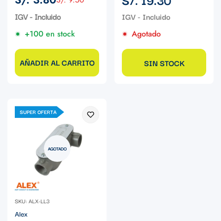
Precio
Precio
regular
de
regular
IGV - Incluido
venta
+100 en stock
Agotado
AÑADIR AL CARRITO
SIN STOCK
SUPER OFERTA
AGOTADO
SKU: ALX-LL3
Alex