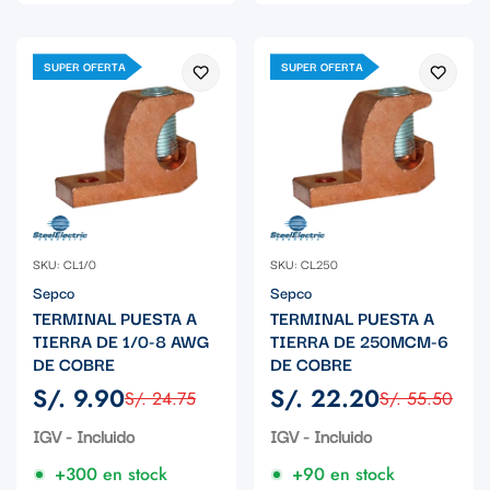
SUPER OFERTA
SUPER OFERTA
SKU: CL1/0
SKU: CL250
Sepco
Sepco
TERMINAL PUESTA A
TERMINAL PUESTA A
TIERRA DE 1/0-8 AWG
TIERRA DE 250MCM-6
DE COBRE
DE COBRE
S/. 9.90
S/. 22.20
S/. 24.75
S/. 55.50
Precio
Precio
Precio
Precio
de
regular
de
regular
IGV - Incluido
IGV - Incluido
venta
venta
+300 en stock
+90 en stock