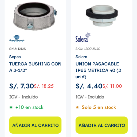
SKU: 1212S
SKU: 1300UN40
Sepco
Solera
TUERCA BUSHING CON
UNION PASACABLE
A 2-1/2"
IP65 METRICA 40 (2
unid)
S/. 7.30
S/. 4.40
S/. 18.25
S/. 11.00
Precio
Precio
Precio
Precio
de
regular
de
regular
IGV - Incluido
IGV - Incluido
venta
venta
+10 en stock
Solo 5 en stock
AÑADIR AL CARRITO
AÑADIR AL CARRITO