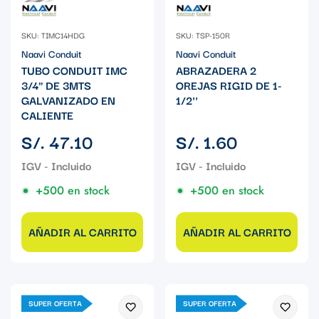
SKU: TIMC14HDG
SKU: TSP-150R
Naavi Conduit
Naavi Conduit
TUBO CONDUIT IMC
ABRAZADERA 2
3/4" DE 3MTS
OREJAS RIGID DE 1-
GALVANIZADO EN
1/2''
CALIENTE
Precio
Precio
S/. 47.10
S/. 1.60
regular
regular
+500 en stock
+500 en stock
AÑADIR AL CARRITO
AÑADIR AL CARRITO
SUPER OFERTA
SUPER OFERTA