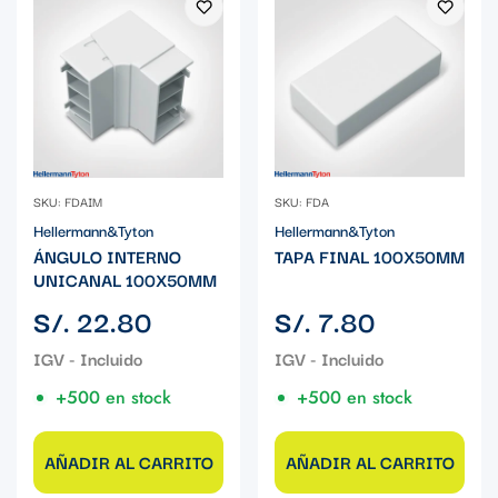
SKU: FDAIM
SKU: FDA
Hellermann&Tyton
Hellermann&Tyton
ÁNGULO INTERNO
TAPA FINAL 100X50MM
UNICANAL 100X50MM
Precio
Precio
S/. 22.80
S/. 7.80
regular
regular
+500 en stock
+500 en stock
AÑADIR AL CARRITO
AÑADIR AL CARRITO