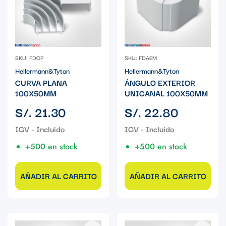
SKU: FDCP
SKU: FDAEM
Hellermann&Tyton
Hellermann&Tyton
CURVA PLANA
ÁNGULO EXTERIOR
100X50MM
UNICANAL 100X50MM
Precio
Precio
S/. 21.30
S/. 22.80
regular
regular
+500 en stock
+500 en stock
AÑADIR AL CARRITO
AÑADIR AL CARRITO