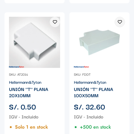
SKU: AT2014
SKU: FDDT
Hellermann&Tyton
Hellermann&Tyton
UNIÓN ''T'' PLANA
UNIÓN ''T'' PLANA
20X10MM
100X50MM
Precio
Precio
S/. 0.50
S/. 32.60
regular
regular
Solo 1 en stock
+500 en stock