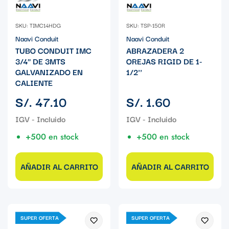
SKU: TIMC14HDG
SKU: TSP-150R
Naavi Conduit
Naavi Conduit
TUBO CONDUIT IMC
ABRAZADERA 2
3/4" DE 3MTS
OREJAS RIGID DE 1-
GALVANIZADO EN
1/2''
CALIENTE
Precio
Precio
S/. 47.10
S/. 1.60
regular
regular
+500 en stock
+500 en stock
AÑADIR AL CARRITO
AÑADIR AL CARRITO
SUPER OFERTA
SUPER OFERTA