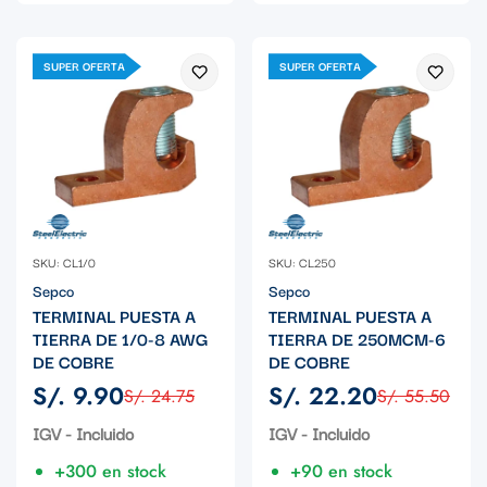
SUPER OFERTA
SUPER OFERTA
SKU: CL1/0
SKU: CL250
Sepco
Sepco
TERMINAL PUESTA A
TERMINAL PUESTA A
TIERRA DE 1/0-8 AWG
TIERRA DE 250MCM-6
DE COBRE
DE COBRE
S/. 9.90
S/. 22.20
S/. 24.75
S/. 55.50
Precio
Precio
Precio
Precio
de
regular
de
regular
IGV - Incluido
IGV - Incluido
venta
venta
+300 en stock
+90 en stock