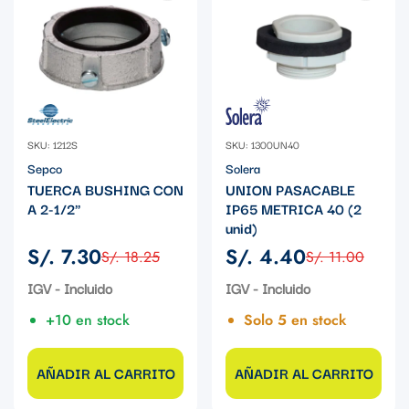
SKU: 1212S
SKU: 1300UN40
Sepco
Solera
TUERCA BUSHING CON
UNION PASACABLE
A 2-1/2"
IP65 METRICA 40 (2
unid)
S/. 7.30
S/. 4.40
S/. 18.25
S/. 11.00
Precio
Precio
Precio
Precio
de
regular
de
regular
IGV - Incluido
IGV - Incluido
venta
venta
+10 en stock
Solo 5 en stock
AÑADIR AL CARRITO
AÑADIR AL CARRITO