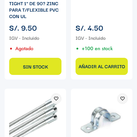
TIGHT 1" DE 90? ZINC
PARA T/FLEXIBLE PVC
CON UL
Precio
Precio
S/. 9.50
S/. 4.50
regular
regular
Agotado
+100 en stock
AÑADIR AL CARRITO
SIN STOCK