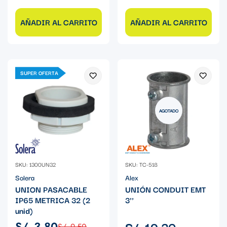
AÑADIR AL CARRITO
AÑADIR AL CARRITO
SUPER OFERTA
AGOTADO
SKU: 1300UN32
SKU: TC-518
Solera
Alex
UNION PASACABLE
UNIÓN CONDUIT EMT
IP65 METRICA 32 (2
3''
unid)
Precio
S/. 19.30
S/. 3.80
S/. 9.50