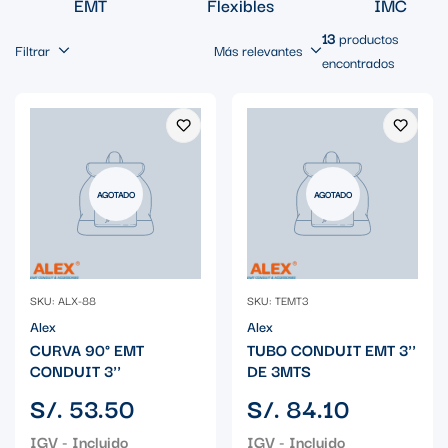
EMT
Flexibles
IMC
13
productos
Filtrar
Más relevantes
encontrados
AGOTADO
AGOTADO
SKU: ALX-88
SKU: TEMT3
Alex
Alex
CURVA 90° EMT
TUBO CONDUIT EMT 3''
CONDUIT 3''
DE 3MTS
Precio
Precio
S/. 53.50
S/. 84.10
regular
regular