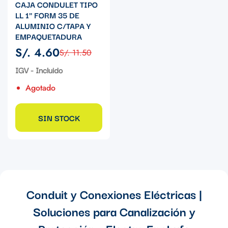
CAJA CONDULET TIPO
LL 1" FORM 35 DE
ALUMINIO C/TAPA Y
EMPAQUETADURA
S/. 4.60
S/. 11.50
Precio
Precio
de
regular
IGV - Incluido
venta
Agotado
SIN STOCK
Conduit y Conexiones Eléctricas |
Soluciones para Canalización y