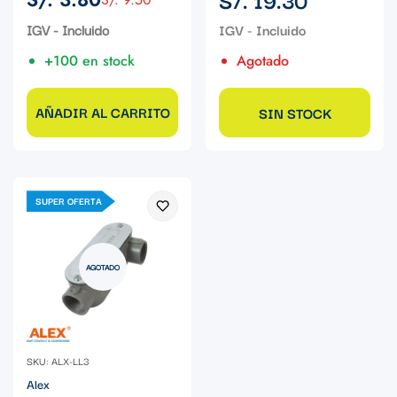
Precio
Precio
regular
de
regular
IGV - Incluido
venta
+100 en stock
Agotado
AÑADIR AL CARRITO
SIN STOCK
SUPER OFERTA
AGOTADO
SKU: ALX-LL3
Alex