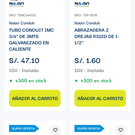
SKU: TIMC14HDG
SKU: TSP-150R
Naavi Conduit
Naavi Conduit
TUBO CONDUIT IMC
ABRAZADERA 2
3/4" DE 3MTS
OREJAS RIGID DE 1-
GALVANIZADO EN
1/2''
CALIENTE
Precio
Precio
S/. 47.10
S/. 1.60
regular
regular
+500 en stock
+500 en stock
AÑADIR AL CARRITO
AÑADIR AL CARRITO
SUPER OFERTA
SUPER OFERTA