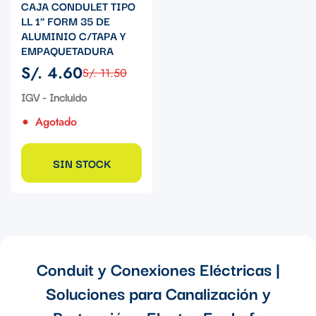
CAJA CONDULET TIPO
LL 1" FORM 35 DE
ALUMINIO C/TAPA Y
EMPAQUETADURA
S/. 4.60
S/. 11.50
Precio
Precio
de
regular
IGV - Incluido
venta
Agotado
SIN STOCK
Conduit y Conexiones Eléctricas |
Soluciones para Canalización y