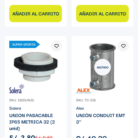
AÑADIR AL CARRITO
AÑADIR AL CARRITO
SUPER OFERTA
AGOTADO
SKU: 1300UN32
SKU: TC-518
Solera
Alex
UNION PASACABLE
UNIÓN CONDUIT EMT
IP65 METRICA 32 (2
3''
unid)
Precio
S/. 19.30
S/. 3.80
S/. 9.50