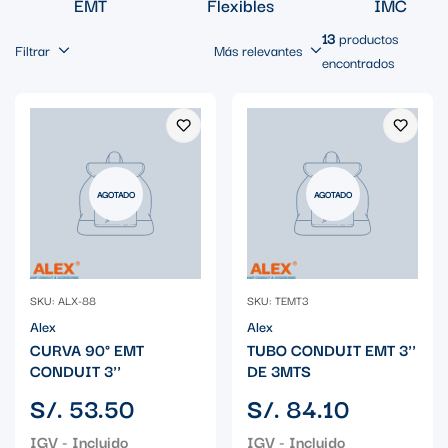
EMT
Flexibles
IMC
13
productos
Filtrar
Más relevantes
encontrados
AGOTADO
AGOTADO
SKU: ALX-88
SKU: TEMT3
Alex
Alex
CURVA 90° EMT
TUBO CONDUIT EMT 3''
CONDUIT 3''
DE 3MTS
Precio
Precio
S/. 53.50
S/. 84.10
regular
regular