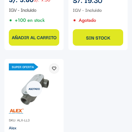
Precio
Precio
regular
de
regular
IGV - Incluido
venta
+100 en stock
Agotado
AÑADIR AL CARRITO
SIN STOCK
SUPER OFERTA
AGOTADO
SKU: ALX-LL3
Alex