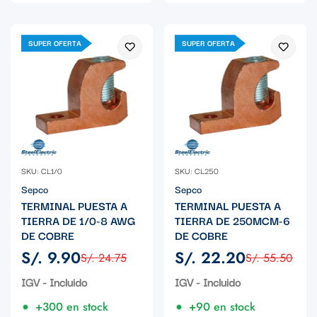
SUPER OFERTA
SUPER OFERTA
SKU: CL1/0
SKU: CL250
Sepco
Sepco
TERMINAL PUESTA A
TERMINAL PUESTA A
TIERRA DE 1/0-8 AWG
TIERRA DE 250MCM-6
DE COBRE
DE COBRE
S/. 9.90
S/. 22.20
S/. 24.75
S/. 55.50
Precio
Precio
Precio
Precio
de
regular
de
regular
IGV - Incluido
IGV - Incluido
venta
venta
+300 en stock
+90 en stock