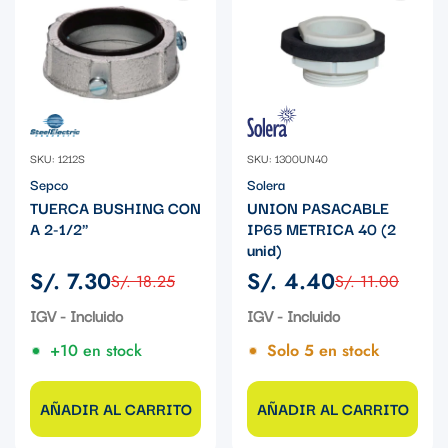
SKU: 1212S
SKU: 1300UN40
Sepco
Solera
TUERCA BUSHING CON
UNION PASACABLE
A 2-1/2"
IP65 METRICA 40 (2
unid)
S/. 7.30
S/. 4.40
S/. 18.25
S/. 11.00
Precio
Precio
Precio
Precio
de
regular
de
regular
IGV - Incluido
IGV - Incluido
venta
venta
+10 en stock
Solo 5 en stock
AÑADIR AL CARRITO
AÑADIR AL CARRITO