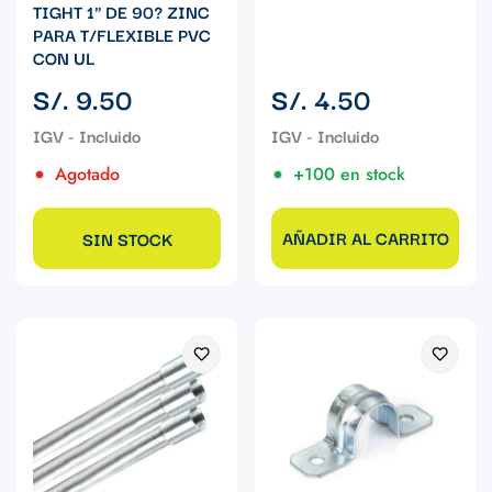
TIGHT 1" DE 90? ZINC
PARA T/FLEXIBLE PVC
CON UL
Precio
Precio
S/. 9.50
S/. 4.50
regular
regular
Agotado
+100 en stock
AÑADIR AL CARRITO
SIN STOCK