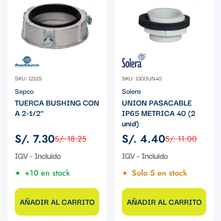
SKU: 1212S
SKU: 1300UN40
Sepco
Solera
TUERCA BUSHING CON
UNION PASACABLE
A 2-1/2"
IP65 METRICA 40 (2
unid)
S/. 7.30
S/. 4.40
S/. 18.25
S/. 11.00
Precio
Precio
Precio
Precio
de
regular
de
regular
IGV - Incluido
IGV - Incluido
venta
venta
+10 en stock
Solo 5 en stock
AÑADIR AL CARRITO
AÑADIR AL CARRITO