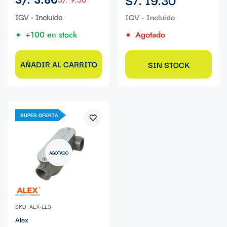
Precio
Precio
regular
de
regular
IGV - Incluido
venta
+100 en stock
Agotado
AÑADIR AL CARRITO
SIN STOCK
SUPER OFERTA
AGOTADO
SKU: ALX-LL3
Alex