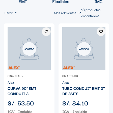
EMT
Flexibles
IMC
13
productos
Filtrar
Más relevantes
encontrados
AGOTADO
AGOTADO
SKU: ALX-88
SKU: TEMT3
Alex
Alex
CURVA 90° EMT
TUBO CONDUIT EMT 3''
CONDUIT 3''
DE 3MTS
Precio
Precio
S/. 53.50
S/. 84.10
regular
regular