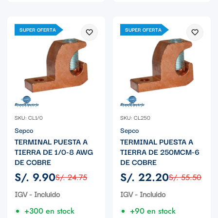
SUPER OFERTA
SUPER OFERTA
SKU: CL1/0
SKU: CL250
Sepco
Sepco
TERMINAL PUESTA A
TERMINAL PUESTA A
TIERRA DE 1/0-8 AWG
TIERRA DE 250MCM-6
DE COBRE
DE COBRE
S/. 9.90
S/. 22.20
S/. 24.75
S/. 55.50
Precio
Precio
Precio
Precio
de
regular
de
regular
IGV - Incluido
IGV - Incluido
venta
venta
+300 en stock
+90 en stock