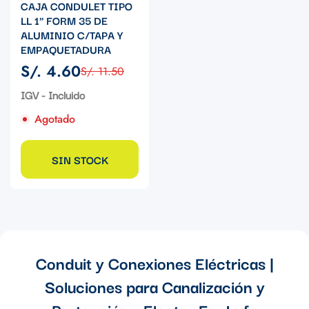
CAJA CONDULET TIPO
LL 1" FORM 35 DE
ALUMINIO C/TAPA Y
EMPAQUETADURA
S/. 4.60
S/. 11.50
Precio
Precio
de
regular
IGV - Incluido
venta
Agotado
SIN STOCK
Conduit y Conexiones Eléctricas |
Soluciones para Canalización y