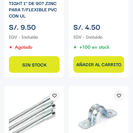
TIGHT 1" DE 90? ZINC
PARA T/FLEXIBLE PVC
CON UL
Precio
Precio
S/. 9.50
S/. 4.50
regular
regular
Agotado
+100 en stock
AÑADIR AL CARRITO
SIN STOCK