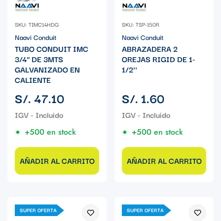
SKU: TIMC14HDG
SKU: TSP-150R
Naavi Conduit
Naavi Conduit
TUBO CONDUIT IMC
ABRAZADERA 2
3/4" DE 3MTS
OREJAS RIGID DE 1-
GALVANIZADO EN
1/2''
CALIENTE
Precio
Precio
S/. 47.10
S/. 1.60
regular
regular
+500 en stock
+500 en stock
AÑADIR AL CARRITO
AÑADIR AL CARRITO
SUPER OFERTA
SUPER OFERTA