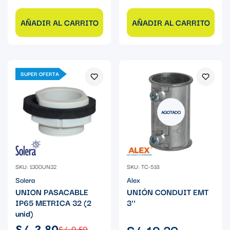
AÑADIR AL CARRITO
AÑADIR AL CARRITO
SUPER OFERTA
AGOTADO
SKU: 1300UN32
SKU: TC-518
Solera
Alex
UNION PASACABLE
UNIÓN CONDUIT EMT
IP65 METRICA 32 (2
3''
unid)
Precio
S/. 19.30
S/. 3.80
S/. 9.50