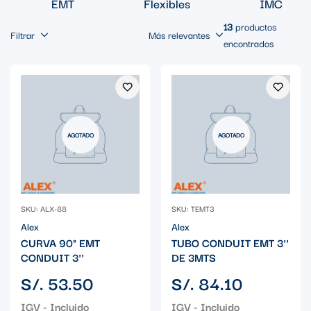
EMT
Flexibles
IMC
13
productos
Filtrar
Más relevantes
encontrados
AGOTADO
AGOTADO
SKU: ALX-88
SKU: TEMT3
Alex
Alex
CURVA 90° EMT
TUBO CONDUIT EMT 3''
CONDUIT 3''
DE 3MTS
Precio
Precio
S/. 53.50
S/. 84.10
regular
regular