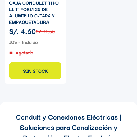
CAJA CONDULET TIPO
LL 1" FORM 35 DE
ALUMINIO C/TAPA Y
EMPAQUETADURA
S/. 4.60
S/. 11.50
Precio
Precio
de
regular
IGV - Incluido
venta
Agotado
SIN STOCK
Conduit y Conexiones Eléctricas |
Soluciones para Canalización y