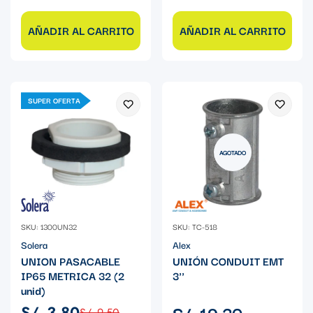
AÑADIR AL CARRITO
AÑADIR AL CARRITO
SUPER OFERTA
AGOTADO
SKU: 1300UN32
SKU: TC-518
Solera
Alex
UNION PASACABLE
UNIÓN CONDUIT EMT
IP65 METRICA 32 (2
3''
unid)
Precio
S/. 19.30
S/. 3.80
S/. 9.50