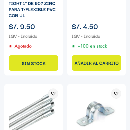
TIGHT 1" DE 90? ZINC
PARA T/FLEXIBLE PVC
CON UL
Precio
Precio
S/. 9.50
S/. 4.50
regular
regular
Agotado
+100 en stock
AÑADIR AL CARRITO
SIN STOCK