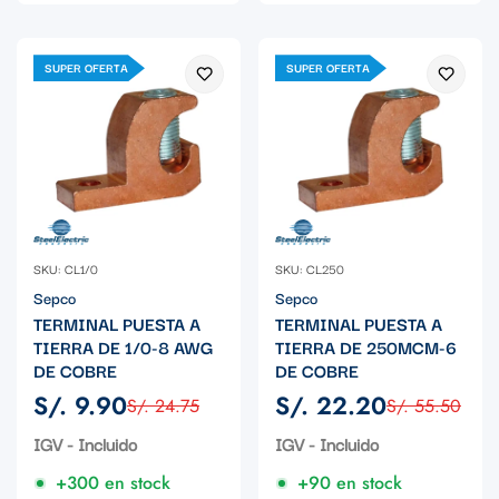
SUPER OFERTA
SUPER OFERTA
SKU: CL1/0
SKU: CL250
Sepco
Sepco
TERMINAL PUESTA A
TERMINAL PUESTA A
TIERRA DE 1/0-8 AWG
TIERRA DE 250MCM-6
DE COBRE
DE COBRE
S/. 9.90
S/. 22.20
S/. 24.75
S/. 55.50
Precio
Precio
Precio
Precio
de
regular
de
regular
IGV - Incluido
IGV - Incluido
venta
venta
+300 en stock
+90 en stock