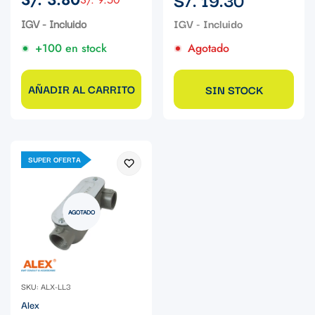
Precio
Precio
regular
de
regular
IGV - Incluido
venta
+100 en stock
Agotado
AÑADIR AL CARRITO
SIN STOCK
SUPER OFERTA
AGOTADO
SKU: ALX-LL3
Alex