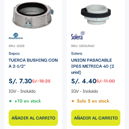
SKU: 1212S
SKU: 1300UN40
Sepco
Solera
TUERCA BUSHING CON
UNION PASACABLE
A 2-1/2"
IP65 METRICA 40 (2
unid)
S/. 7.30
S/. 4.40
S/. 18.25
S/. 11.00
Precio
Precio
Precio
Precio
de
regular
de
regular
IGV - Incluido
IGV - Incluido
venta
venta
+10 en stock
Solo 5 en stock
AÑADIR AL CARRITO
AÑADIR AL CARRITO