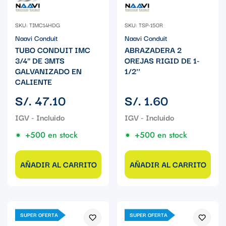
SKU: TIMC14HDG
SKU: TSP-150R
Naavi Conduit
Naavi Conduit
TUBO CONDUIT IMC
ABRAZADERA 2
3/4" DE 3MTS
OREJAS RIGID DE 1-
GALVANIZADO EN
1/2''
CALIENTE
Precio
Precio
S/. 47.10
S/. 1.60
regular
regular
+500 en stock
+500 en stock
AÑADIR AL CARRITO
AÑADIR AL CARRITO
SUPER OFERTA
SUPER OFERTA