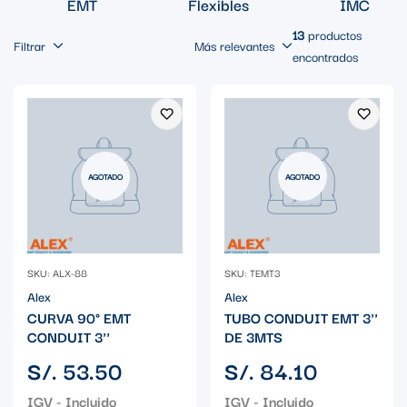
EMT
Flexibles
IMC
13
productos
Filtrar
Más relevantes
encontrados
AGOTADO
AGOTADO
SKU: ALX-88
SKU: TEMT3
Alex
Alex
CURVA 90° EMT
TUBO CONDUIT EMT 3''
CONDUIT 3''
DE 3MTS
Precio
Precio
S/. 53.50
S/. 84.10
regular
regular