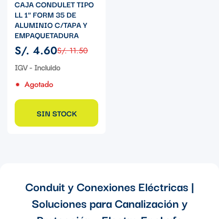
CAJA CONDULET TIPO
LL 1" FORM 35 DE
ALUMINIO C/TAPA Y
EMPAQUETADURA
S/. 4.60
S/. 11.50
Precio
Precio
de
regular
IGV - Incluido
venta
Agotado
SIN STOCK
Conduit y Conexiones Eléctricas |
Soluciones para Canalización y