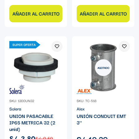
AÑADIR AL CARRITO
AÑADIR AL CARRITO
SUPER OFERTA
AGOTADO
SKU: 1300UN32
SKU: TC-518
Solera
Alex
UNION PASACABLE
UNIÓN CONDUIT EMT
IP65 METRICA 32 (2
3''
unid)
Precio
S/. 19.30
S/. 3.80
S/. 9.50