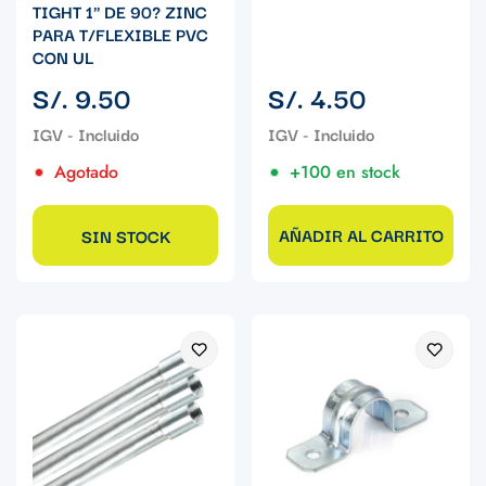
TIGHT 1" DE 90? ZINC
PARA T/FLEXIBLE PVC
CON UL
Precio
Precio
S/. 9.50
S/. 4.50
regular
regular
Agotado
+100 en stock
AÑADIR AL CARRITO
SIN STOCK