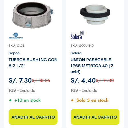
SKU: 1212S
SKU: 1300UN40
Sepco
Solera
TUERCA BUSHING CON
UNION PASACABLE
A 2-1/2"
IP65 METRICA 40 (2
unid)
S/. 7.30
S/. 4.40
S/. 18.25
S/. 11.00
Precio
Precio
Precio
Precio
de
regular
de
regular
IGV - Incluido
IGV - Incluido
venta
venta
+10 en stock
Solo 5 en stock
AÑADIR AL CARRITO
AÑADIR AL CARRITO