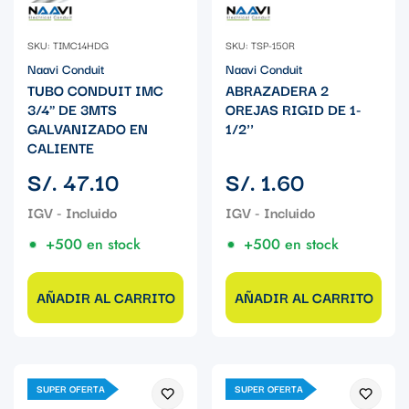
SKU: TIMC14HDG
SKU: TSP-150R
Naavi Conduit
Naavi Conduit
TUBO CONDUIT IMC
ABRAZADERA 2
3/4" DE 3MTS
OREJAS RIGID DE 1-
GALVANIZADO EN
1/2''
CALIENTE
Precio
Precio
S/. 47.10
S/. 1.60
regular
regular
+500 en stock
+500 en stock
AÑADIR AL CARRITO
AÑADIR AL CARRITO
SUPER OFERTA
SUPER OFERTA