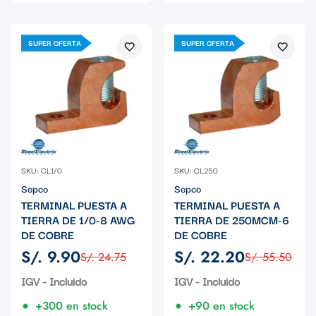
SUPER OFERTA
SUPER OFERTA
SKU: CL1/0
SKU: CL250
Sepco
Sepco
TERMINAL PUESTA A
TERMINAL PUESTA A
TIERRA DE 1/0-8 AWG
TIERRA DE 250MCM-6
DE COBRE
DE COBRE
S/. 9.90
S/. 22.20
S/. 24.75
S/. 55.50
Precio
Precio
Precio
Precio
de
regular
de
regular
IGV - Incluido
IGV - Incluido
venta
venta
+300 en stock
+90 en stock