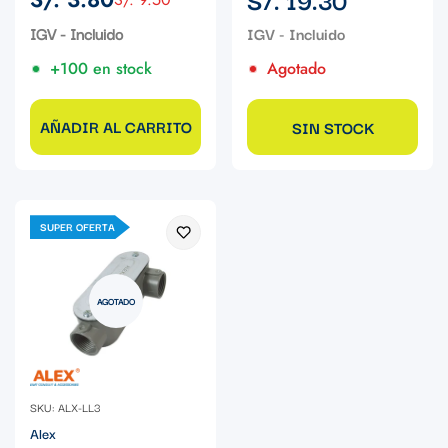
Precio
Precio
regular
de
regular
IGV - Incluido
venta
+100 en stock
Agotado
AÑADIR AL CARRITO
SIN STOCK
SUPER OFERTA
AGOTADO
SKU: ALX-LL3
Alex