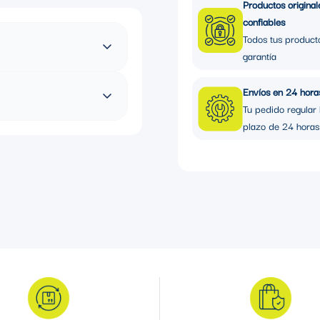
Productos original
confiables
Todos tus product
garantía
N REVESTIMIENTO DE PVC
Envíos en 24 hora
Tu pedido regular 
plazo de 24 horas