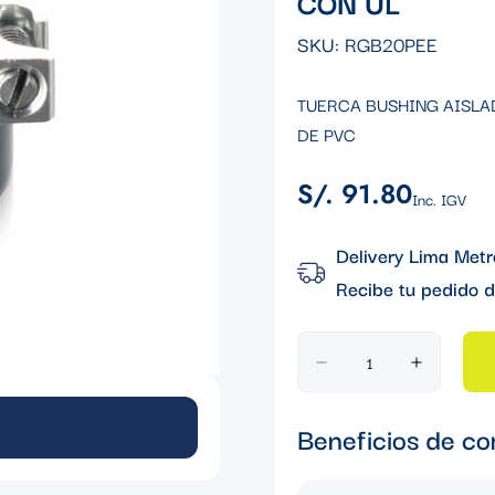
CON UL
SKU:
RGB20PEE
TUERCA BUSHING AISLA
DE PVC
S/. 91.80
Precio
Inc. IGV
regular
Delivery Lima Metr
Recibe tu pedido d
Beneficios de co