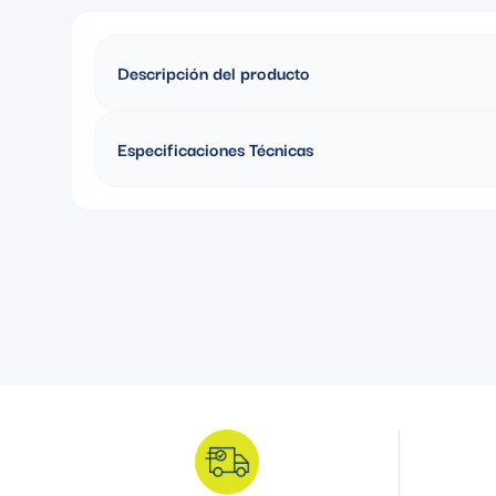
Descripción del producto
TUERCA BUSHING AISLADA 3/4" C/TIERRA AISLADA CO
Especificaciones Técnicas
Material: Acero