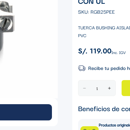
CON UL
SKU:
RGB25PEE
TUERCA BUSHING AISLAD
PVC
S/. 119.00
Precio
Inc. IGV
regular
Recibe tu pedido h
Beneficios de co
Productos original