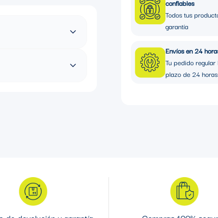
confiables
Todos tus product
garantía
Envíos en 24 hora
REVESTIMIENTO DE PVC
Tu pedido regular 
plazo de 24 horas
 de devolución y garantía
Compras 100% segu