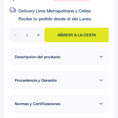
regular
Delivery Lima Metropolitana y Callao
Recibe tu pedido desde el día
Lunes
.
AÑADIR A LA CESTA
Descripción del producto
MOLDE CADWELD P/SOLDADURA EXOTÉRMICA TIPO
"SS"HORIZONTAL P/CABLE 120 mm2 a 120 mm2
Procedencia y Garantía
Fabricado en Estados Unidos, Garantía de 1 año
Normas y Certificaciones