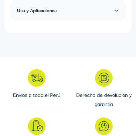
cULus
Uso y Aplicaciones
Los moldes Cadweld para cable terminal a varilla permiten
realizar conexiones permanentes y confiables entre conductores
y varillas de puesta a tierra mediante soldadura exotérmica.
Están diseñados para garantizar una unión de baja resistencia
eléctrica, resistente a la corrosión y de larga duración,
asegurando un rendimiento óptimo en sistemas de tierra,
protección contra rayos y aplicaciones industriales o de
telecomunicaciones.
Envíos a todo el Perú
Derecho de devolución y
garantía