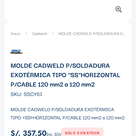
Inicio
Cadweld
MOLDE CADWELD P/SOLDADURA EXOTÉRMICA TIPO "SS"HORIZONTAL P/CABLE 120 mm2 a 120 mm2
MOLDE CADWELD P/SOLDADURA
EXOTÉRMICA TIPO "SS"HORIZONTAL
P/CABLE 120 mm2 a 120 mm2
SKU:
SSCY6I
MOLDE CADWELD P/SOLDADURA EXOTÉRMICA
TIPO «SS»HORIZONTAL P/CABLE 120 mm2 a 120 mm2
S/. 357.50
Precio
SOLO 5 EN STOCK
Inc. IGV