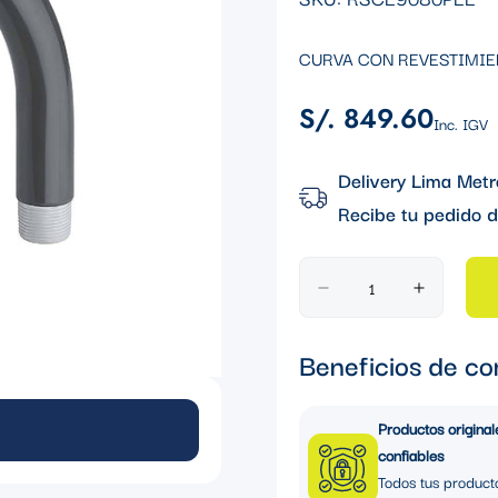
CURVA CON REVESTIMIE
S/. 849.60
Precio
Inc. IGV
regular
Delivery Lima Metr
Recibe tu pedido d
Beneficios de co
Productos original
confiables
Todos tus product