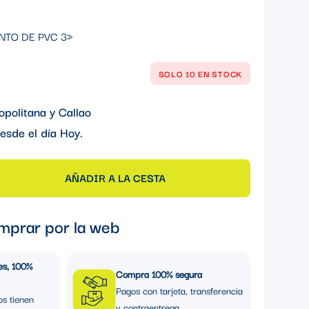
NTO DE PVC 3»
SOLO 10 EN STOCK
opolitana y Callao
esde el día
Hoy
.
AÑADIR A LA CESTA
mprar por la web
es, 100%
Compra 100% segura
Pagos con tarjeta, transferencia
os tienen
y contraentrega