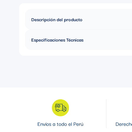
Descripción del producto
CURVA CON REVESTIMIENTO DE PVC 3''
Especificaciones Técnicas
Material: Acero
Envíos a todo el Perú
Derecho