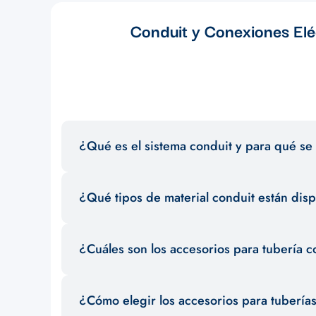
Conduit y Conexiones Eléc
¿Qué es el sistema conduit y para qué se 
El sistema conduit es un conjunto de tuberías y accesorios
¿Qué tipos de material conduit están dis
garantizar la seguridad y el orden en la distribución de c
Existen diferentes materiales conduit como PVC, metal g
¿Cuáles son los accesorios para tubería c
selección para satisfacer las necesidades de tus proyecto
Entre los accesorios para tubería conduit más comunes se
¿Cómo elegir los accesorios para tubería
asegurar una instalación eficiente y segura.