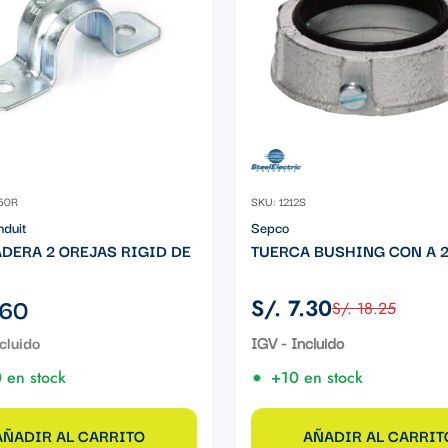
50R
SKU: 1212S
nduit
Sepco
DERA 2 OREJAS RIGID DE
TUERCA BUSHING CON A 2
.60
S/. 7.30
S/. 18.25
Precio
Precio
de
regular
IGV - Incluido
venta
 en stock
+10 en stock
AÑADIR AL CARRITO
AÑADIR AL CARRIT