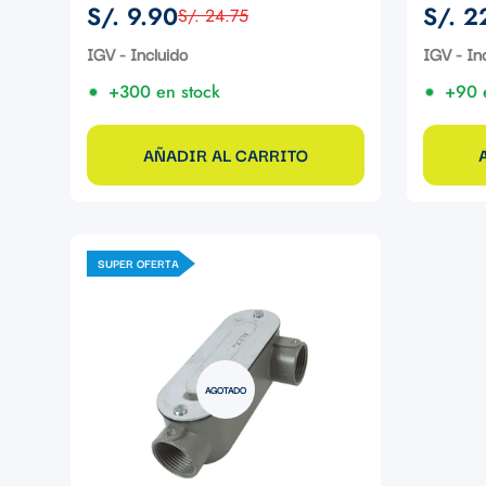
S/. 9.90
S/. 2
S/. 24.75
Precio
Precio
Precio
Precio
de
regular
de
regular
IGV - Incluido
IGV - In
venta
venta
+300 en stock
+90 
AÑADIR AL CARRITO
SUPER OFERTA
AGOTADO