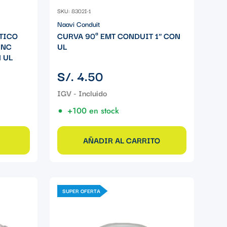
SKU: 8302I-1
Naavi Conduit
TICO
CURVA 90ª EMT CONDUIT 1" CON
INC
UL
 UL
Precio
S/. 4.50
regular
+100 en stock
AÑADIR AL CARRITO
SUPER OFERTA