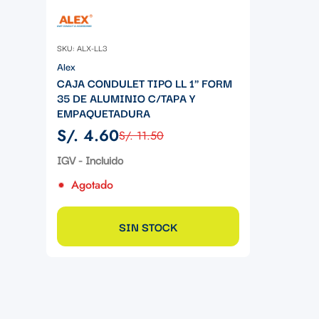
SKU: ALX-LL3
Alex
CAJA CONDULET TIPO LL 1" FORM
35 DE ALUMINIO C/TAPA Y
EMPAQUETADURA
S/. 4.60
S/. 11.50
Precio
Precio
de
regular
IGV - Incluido
venta
Agotado
SIN STOCK