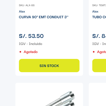
SKU: ALX-88
SKU: TEMT
Alex
Alex
CURVA 90° EMT CONDUIT 3''
TUBO C
Precio
Precio
S/. 53.50
S/. 8
regular
regular
Agotado
Agot
SIN STOCK