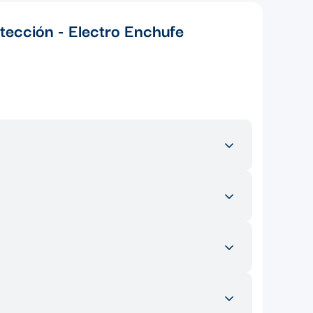
otección - Electro Enchufe
esidenciales, comerciales e industriales. Es ideal para
n nuestro ecommerce, puedes encontrar una amplia
os son esenciales para completar el sistema conduit y