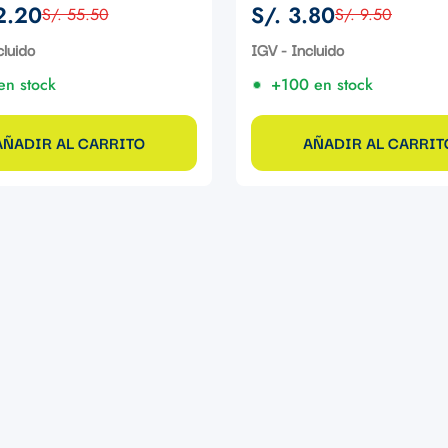
2.20
S/. 3.80
S/. 55.50
S/. 9.50
Precio
Precio
de
regular
cluido
IGV - Incluido
venta
en stock
+100 en stock
AÑADIR AL CARRITO
AÑADIR AL CARRIT