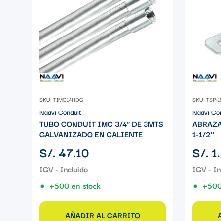
SKU: TIMC14HDG
SKU: TSP-1
Naavi Conduit
Naavi Co
TUBO CONDUIT IMC 3/4" DE 3MTS
ABRAZA
GALVANIZADO EN CALIENTE
1-1/2''
Precio
Precio
S/. 47.10
S/. 1
regular
regular
+500 en stock
+500
AÑADIR AL CARRITO