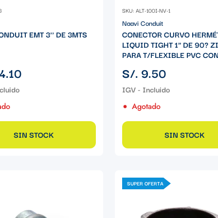
3
SKU: ALT-100I-NV-1
Naavi Conduit
ONDUIT EMT 3'' DE 3MTS
CONECTOR CURVO HERMÉ
LIQUID TIGHT 1" DE 90? Z
PARA T/FLEXIBLE PVC CON
Precio
4.10
S/. 9.50
regular
ado
Agotado
SIN STOCK
SIN STOCK
SUPER OFERTA