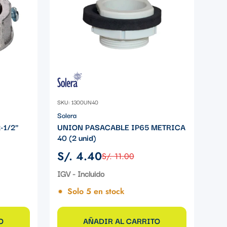
SKU: 1300UN40
Solera
-1/2"
UNION PASACABLE IP65 METRICA
40 (2 unid)
S/. 4.40
S/. 11.00
Precio
Precio
de
regular
IGV - Incluido
venta
Solo 5 en stock
O
AÑADIR AL CARRITO