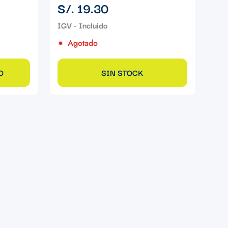
Precio
S/. 19.30
regular
Agotado
O
SIN STOCK