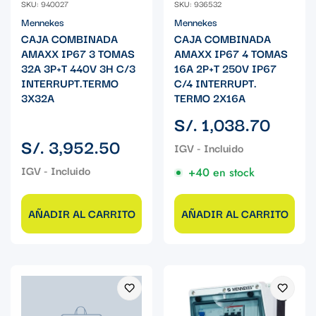
SKU: 940027
SKU: 936532
Mennekes
Mennekes
CAJA COMBINADA
CAJA COMBINADA
AMAXX IP67 3 TOMAS
AMAXX IP67 4 TOMAS
32A 3P+T 440V 3H C/3
16A 2P+T 250V IP67
INTERRUPT.TERMO
C/4 INTERRUPT.
3X32A
TERMO 2X16A
Precio
S/. 1,038.70
regular
Precio
S/. 3,952.50
regular
+40 en stock
AÑADIR AL CARRITO
AÑADIR AL CARRITO