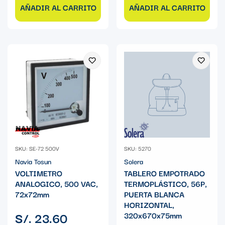
AÑADIR AL CARRITO
AÑADIR AL CARRITO
SKU: SE-72 500V
SKU: 5270
Navia Tosun
Solera
VOLTIMETRO
TABLERO EMPOTRADO
ANALOGICO, 500 VAC,
TERMOPLÁSTICO, 56P,
72x72mm
PUERTA BLANCA
HORIZONTAL,
Precio
S/. 23.60
320x670x75mm