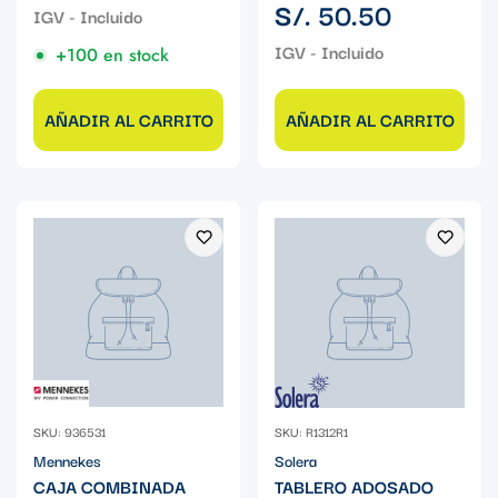
Precio
S/. 50.50
regular
+100 en stock
AÑADIR AL CARRITO
AÑADIR AL CARRITO
SKU: 936531
SKU: R1312R1
Mennekes
Solera
CAJA COMBINADA
TABLERO ADOSADO