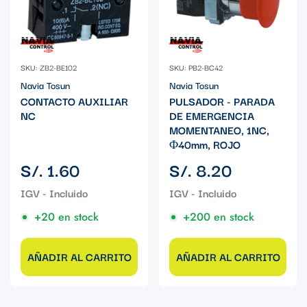
SKU: ZB2-BE102
SKU: PB2-BC42
Navia Tosun
Navia Tosun
CONTACTO AUXILIAR
PULSADOR - PARADA
NC
DE EMERGENCIA
MOMENTANEO, 1NC,
Φ40mm, ROJO
Precio
Precio
S/. 1.60
S/. 8.20
regular
regular
+20 en stock
+200 en stock
AÑADIR AL CARRITO
AÑADIR AL CARRITO