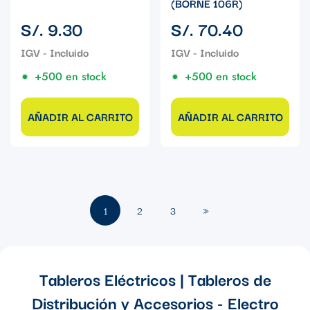
(BORNE 106R)
Precio
Precio
S/. 9.30
S/. 70.40
regular
regular
+500 en stock
+500 en stock
AÑADIR AL CARRITO
AÑADIR AL CARRITO
1
2
3
»
Tableros Eléctricos | Tableros de
Distribución y Accesorios - Electro