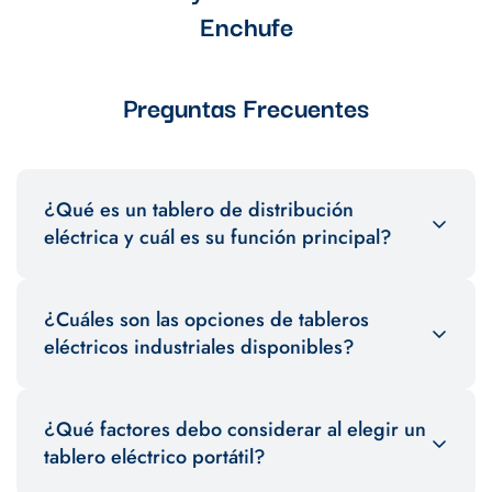
Enchufe
Preguntas Frecuentes
¿Qué es un tablero de distribución
eléctrica y cuál es su función principal?
Un tablero de distribución eléctrica es un dispositivo esencial
¿Cuáles son las opciones de tableros
en los sistemas eléctricos. Su función principal es distribuir la
energía eléctrica de manera segura y eficiente a diferentes
eléctricos industriales disponibles?
circuitos en instalaciones residenciales, comerciales o
industriales.
En nuestro ecommerce ofrecemos una variedad de tableros
¿Qué factores debo considerar al elegir un
eléctricos industriales diseñados para soportar altas
demandas de energía. Estos tableros están fabricados con
tablero eléctrico portátil?
materiales de alta calidad y cumplen con los estándares de