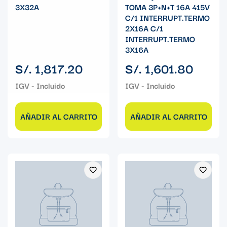
3X32A
TOMA 3P+N+T 16A 415V
C/1 INTERRUPT.TERMO
2X16A C/1
INTERRUPT.TERMO
3X16A
Precio
Precio
S/. 1,817.20
S/. 1,601.80
regular
regular
AÑADIR AL CARRITO
AÑADIR AL CARRITO