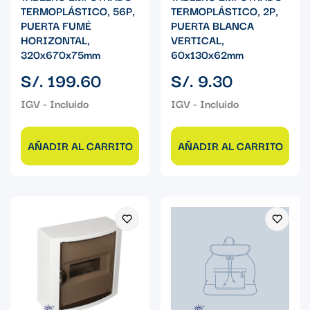
TERMOPLÁSTICO, 56P,
TERMOPLÁSTICO, 2P,
PUERTA FUMÉ
PUERTA BLANCA
HORIZONTAL,
VERTICAL,
320x670x75mm
60x130x62mm
Precio
Precio
S/. 199.60
S/. 9.30
regular
regular
AÑADIR AL CARRITO
AÑADIR AL CARRITO