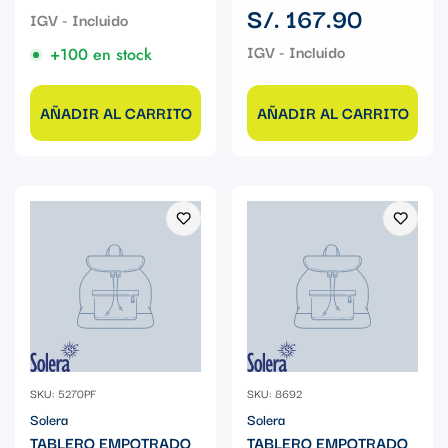
regular
Precio
S/. 167.90
regular
+100 en stock
AÑADIR AL CARRITO
AÑADIR AL CARRITO
SKU: 5270PF
SKU: 8692
Solera
Solera
TABLERO EMPOTRADO
TABLERO EMPOTRADO