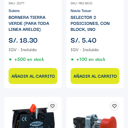
SKU: 212TT
SKU: PB2-BD21
Solera
Navia Tosun
BORNERA TIERRA
SELECTOR 2
VERDE (PARA TODA
POSICIONES, CON
LINEA ARELOS)
BLOCK, 1NO
Precio
Precio
S/. 18.30
S/. 5.40
regular
regular
+500 en stock
+100 en stock
AÑADIR AL CARRITO
AÑADIR AL CARRITO