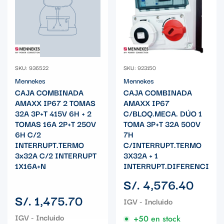
SKU: 936522
SKU: 923150
Mennekes
Mennekes
CAJA COMBINADA
CAJA COMBINADA
AMAXX IP67 2 TOMAS
AMAXX IP67
32A 3P+T 415V 6H + 2
C/BLOQ.MECA. DÚO 1
TOMAS 16A 2P+T 250V
TOMA 3P+T 32A 500V
6H C/2
7H
INTERRUPT.TERMO
C/INTERRUPT.TERMO
3x32A C/2 INTERRUPT
3X32A + 1
1X16A+N
INTERRUPT.DIFERENCIAL
Precio
S/. 4,576.40
regular
Precio
S/. 1,475.70
regular
+50 en stock