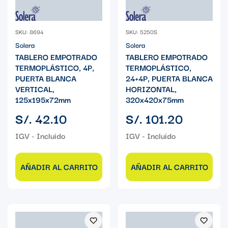
SKU: 8694
SKU: 5250S
Solera
Solera
TABLERO EMPOTRADO
TABLERO EMPOTRADO
TERMOPLÁSTICO, 4P,
TERMOPLÁSTICO,
PUERTA BLANCA
24+4P, PUERTA BLANCA
VERTICAL,
HORIZONTAL,
125x195x72mm
320x420x75mm
Precio
Precio
S/. 42.10
S/. 101.20
regular
regular
AÑADIR AL CARRITO
AÑADIR AL CARRITO