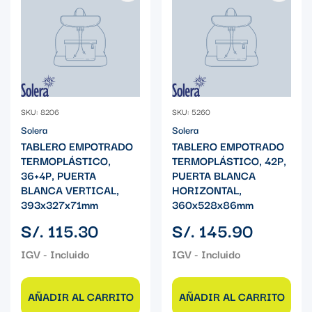
SKU: 8206
SKU: 5260
Solera
Solera
TABLERO EMPOTRADO
TABLERO EMPOTRADO
TERMOPLÁSTICO,
TERMOPLÁSTICO, 42P,
36+4P, PUERTA
PUERTA BLANCA
BLANCA VERTICAL,
HORIZONTAL,
393x327x71mm
360x528x86mm
Precio
Precio
S/. 115.30
S/. 145.90
regular
regular
AÑADIR AL CARRITO
AÑADIR AL CARRITO