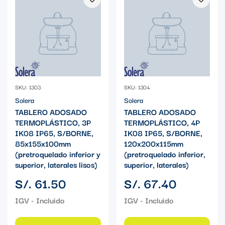
SKU: 1303
SKU: 1304
Solera
Solera
TABLERO ADOSADO
TABLERO ADOSADO
TERMOPLÁSTICO, 3P
TERMOPLÁSTICO, 4P
IK08 IP65, S/BORNE,
IK08 IP65, S/BORNE,
85x155x100mm
120x200x115mm
(pretroquelado inferior y
(pretroquelado inferior,
superior, laterales lisos)
superior, laterales)
Precio
Precio
S/. 61.50
S/. 67.40
regular
regular