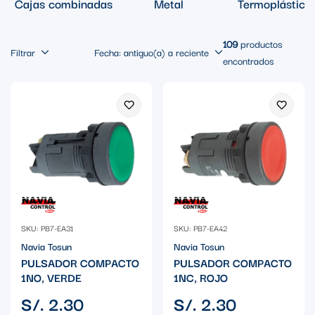
Cajas combinadas
Metal
Termoplástico
109
productos
Filtrar
Fecha: antiguo(a) a reciente
encontrados
SKU: PB7-EA31
SKU: PB7-EA42
Navia Tosun
Navia Tosun
PULSADOR COMPACTO
PULSADOR COMPACTO
1NO, VERDE
1NC, ROJO
Precio
Precio
S/. 2.30
S/. 2.30
regular
regular