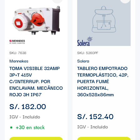
SKU: 7638
SKU: 5260PF
Mennekes
Solera
TOMA VISIBLE 32AMP
TABLERO EMPOTRADO
3P+T 415V
TERMOPLÁSTICO, 42P,
C/INTERRUP. POR
PUERTA FUMÉ
ENCLAVAM. MECÃNICO
HORIZONTAL,
ROJO 3H IP67
360x528x86mm
Precio
S/. 182.00
regular
Precio
S/. 152.40
regular
+30 en stock