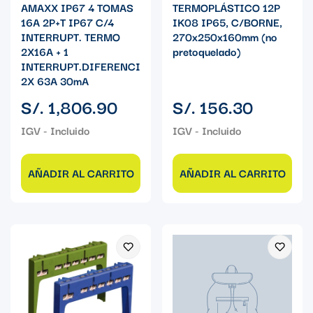
AMAXX IP67 4 TOMAS
TERMOPLÁSTICO 12P
16A 2P+T IP67 C/4
IK08 IP65, C/BORNE,
INTERRUPT. TERMO
270x250x160mm (no
2X16A + 1
pretoquelado)
INTERRUPT.DIFERENCIAL
2X 63A 30mA
Precio
Precio
S/. 1,806.90
S/. 156.30
regular
regular
AÑADIR AL CARRITO
AÑADIR AL CARRITO