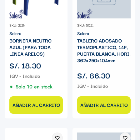
SKU: 212N
SKU: 5021
Solera
Solera
BORNERA NEUTRO
TABLERO ADOSADO
AZUL (PARA TODA
TERMOPLÁSTICO, 14P,
LINEA ARELOS)
PUERTA BLANCA, HORI,
362x250x104mm
Precio
S/. 18.30
regular
Precio
S/. 86.30
regular
Solo 10 en stock
AÑADIR AL CARRITO
AÑADIR AL CARRITO