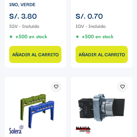
1NO, VERDE
Precio
Precio
S/. 3.80
S/. 0.70
regular
regular
+500 en stock
+500 en stock
AÑADIR AL CARRITO
AÑADIR AL CARRITO