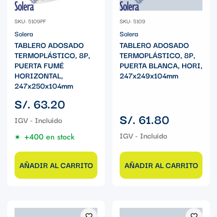
SKU: 5109PF
SKU: 5109
Solera
Solera
TABLERO ADOSADO
TABLERO ADOSADO
TERMOPLÁSTICO, 8P,
TERMOPLÁSTICO, 8P,
PUERTA FUMÉ
PUERTA BLANCA, HORI,
HORIZONTAL,
247x249x104mm
247x250x104mm
Precio
S/. 63.20
regular
Precio
S/. 61.80
regular
+400 en stock
AÑADIR AL CARRITO
AÑADIR AL CARRITO