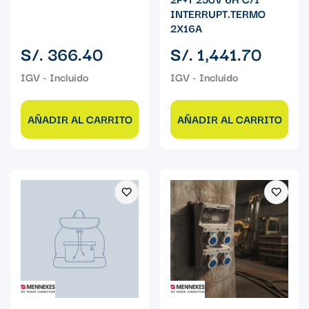
INTERRUPT.TERMO
2X16A
Precio
Precio
S/. 366.40
S/. 1,441.70
regular
regular
AÑADIR AL CARRITO
AÑADIR AL CARRITO