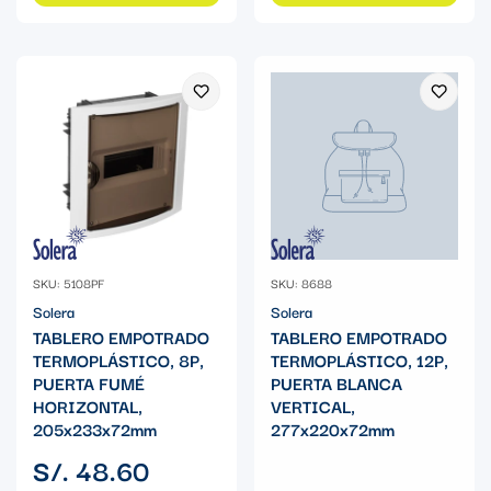
SKU: 5108PF
SKU: 8688
Solera
Solera
TABLERO EMPOTRADO
TABLERO EMPOTRADO
TERMOPLÁSTICO, 8P,
TERMOPLÁSTICO, 12P,
PUERTA FUMÉ
PUERTA BLANCA
HORIZONTAL,
VERTICAL,
205x233x72mm
277x220x72mm
Precio
S/. 48.60
regular