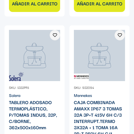
AÑADIR AL CARRITO
AÑADIR AL CARRITO
SKU: 1332PR1
SKU: 932094
Solera
Mennekes
TABLERO ADOSADO
CAJA COMBINADA
TERMOPLÁSTICO,
AMAXX IP67 3 TOMAS
P/TOMAS INDUS, 32P,
32A 3P+T 415V 6H C/3
C/BORNE,
INTERRUPT.TERMO
362x500x160mm
3X32A + 1 TOMA 16A
2P+T 250V 6H C/1