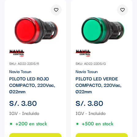
SKU: AD22-22DS/R
SKU: AD22-22DS/G
Navia Tosun
Navia Tosun
PILOTO LED ROJO
PILOTO LED VERDE
COMPACTO, 220Vac,
COMPACTO, 220Vac,
Ø22mm
Ø22mm
Precio
Precio
S/. 3.80
S/. 3.80
regular
regular
+200 en stock
+500 en stock