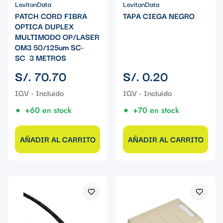
LevitonData
LevitonData
PATCH CORD FIBRA
TAPA CIEGA NEGRO
OPTICA DUPLEX
MULTIMODO OP/LASER
OM3 50/125um SC-
SC 3 METROS
Precio
Precio
S/. 70.70
S/. 0.20
regular
regular
+60 en stock
+70 en stock
AÑADIR AL CARRITO
AÑADIR AL CARRITO