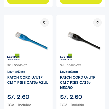
SKU: 5G460-07L
SKU: 5G460-07E
LevitonData
LevitonData
PATCH CORD U/UTP
PATCH CORD U/UTP
CM 7 PIES CAT5e AZUL
CM 7 PIES CAT5e
NEGRO
Precio
Precio
S/. 2.60
S/. 2.60
regular
regular