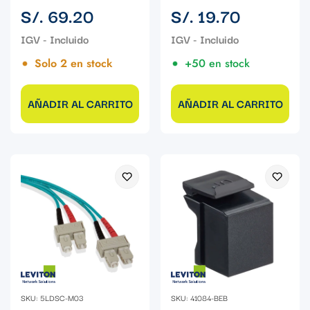
Precio
Precio
S/. 69.20
S/. 19.70
regular
regular
Solo 2 en stock
+50 en stock
AÑADIR AL CARRITO
AÑADIR AL CARRITO
SKU: 5LDSC-M03
SKU: 41084-BEB