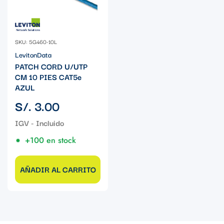
SKU: 5G460-10L
LevitonData
PATCH CORD U/UTP
CM 10 PIES CAT5e
AZUL
Precio
S/. 3.00
regular
+100 en stock
AÑADIR AL CARRITO