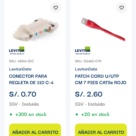
SKU: 49104-IDC
SKU: 5G460-07R
LevitonData
LevitonData
CONECTOR PARA
PATCH CORD U/UTP
REGLETA DE 110 C-4
CM 7 PIES CAT5e ROJO
Precio
Precio
S/. 0.70
S/. 2.60
regular
regular
+300 en stock
+20 en stock
AÑADIR AL CARRITO
AÑADIR AL CARRITO