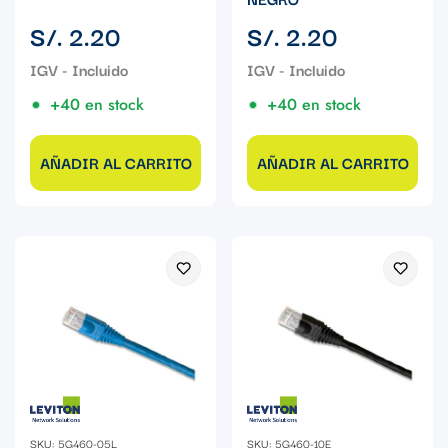
Precio
Precio
S/. 2.20
S/. 2.20
regular
regular
+40 en stock
+40 en stock
AÑADIR AL CARRITO
AÑADIR AL CARRITO
SKU: 5G460-05L
SKU: 5G460-10E