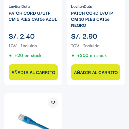
LevitonData
LevitonData
PATCH CORD U/UTP
PATCH CORD U/UTP
CM 5 PIES CAT5e AZUL
CM 10 PIES CAT5e
NEGRO
Precio
Precio
S/. 2.40
S/. 2.90
regular
regular
+20 en stock
+200 en stock
AÑADIR AL CARRITO
AÑADIR AL CARRITO