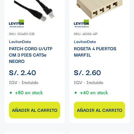
SKU: 5G460-03E
SKU: 41089-4IP
LevitonData
LevitonData
PATCH CORD U/UTP
ROSETA 4 PUERTOS
CM 3 PIES CAT5e
MARFIL
NEGRO
Precio
Precio
S/. 2.40
S/. 2.60
regular
regular
+80 en stock
+40 en stock
AÑADIR AL CARRITO
AÑADIR AL CARRITO