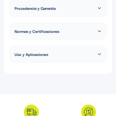
Material: Acero
Procedencia y Garantía
Fabricado en Colombia, Garantia de 1 año
Normas y Certificaciones
ASTM A153/A153M
Uso y Aplicaciones
Diseñada para fijar y soportar tuberías, conductos y sistemas
mecánicos o eléctricos en estructuras Strut. Su recubrimiento
galvanizado en caliente brinda excelente resistencia a la
corrosión, asegurando una instalación firme y duradera en
aplicaciones industriales, comerciales y exteriores.