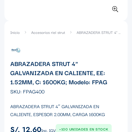
Inicio
Accesorios riel strut
ABRAZADERA STRUT 4" GALVANIZADA EN CALIENTE, EE: 1.52MM, C: 1600KG; Modelo: FPAG
ABRAZADERA STRUT 4"
GALVANIZADA EN CALIENTE, EE:
1.52MM, C: 1600KG; Modelo: FPAG
SKU:
FPAG400
ABRAZADERA STRUT 4″ GALVANIZADA EN
CALIENTE, ESPESOR 2.00MM, CARGA 1600KG
S/. 12.60
Precio
+100 UNIDADES EN STOCK
Inc. IGV